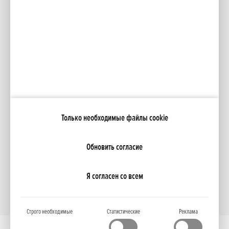
Facebook
YouTube
Каталоги
Moя Honda
Только необходимые файлы cookie
NCG Import Baltics OÜ
ПОЛИТИКА КОНФИДЕНЦИАЛЬНОСТИ
Настройки файлов cookie
Обновить согласие
Я согласен со всем
Строго необходимые
Статистические
Реклама