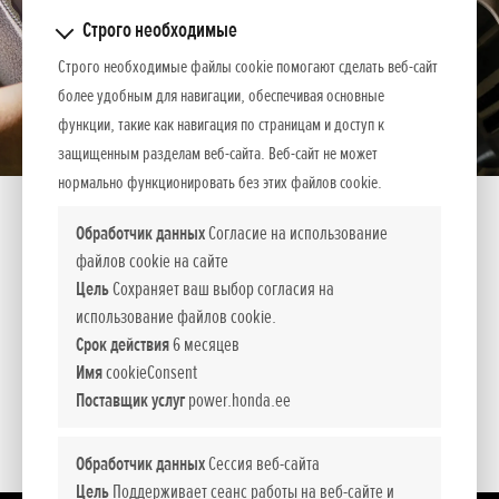
Строго необходимые
Строго необходимые файлы cookie помогают сделать веб-сайт
более удобным для навигации, обеспечивая основные
функции, такие как навигация по страницам и доступ к
защищенным разделам веб-сайта. Веб-сайт не может
нормально функционировать без этих файлов cookie.
Обработчик данных
Согласие на использование
файлов cookie на сайте
Цель
Сохраняет ваш выбор согласия на
Аккумулятор HBP 20
использование файлов cookie.
Срок действия
6 месяцев
Имя
cookieConsent
Аккумулятор 2.0 A-ч. Аккумулятор с небольшой емкостью
Поставщик услуг
power.honda.ee
позволяет работать 65 минут.
Обработчик данных
Сессия веб-сайта
Цель
Поддерживает сеанс работы на веб-сайте и