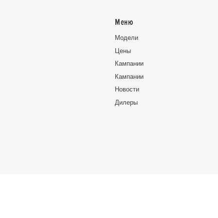
Меню
Moдeли
Цeны
Кампании
Кампании
Новocти
Дилеры