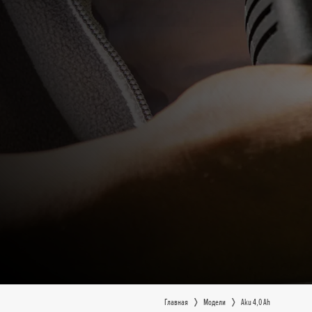
Главная
Moдeли
Aku 4,0 Ah