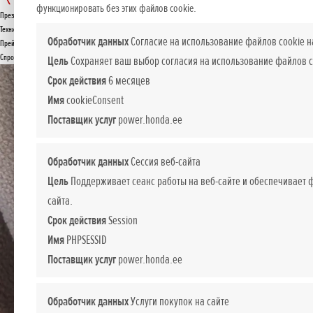
Aku 4,0 Ah
функционировать без этих файлов cookie.
Презентация
ПРЕДЛОЖЕНИЕ
Технические данные
Обработчик данных
Согласие на использование файлов cookie н
Прейскурант
Спросите подробнее
Цель
Сохраняет ваш выбор согласия на использование файлов c
Срок действия
6 месяцев
Имя
cookieConsent
Поставщик услуг
power.honda.ee
Обработчик данных
Сессия веб-сайта
Цель
Поддерживает сеанс работы на веб-сайте и обеспечивает
сайта.
Срок действия
Session
Имя
PHPSESSID
Поставщик услуг
power.honda.ee
Обработчик данных
Услуги покупок на сайте