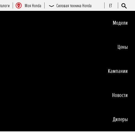
талоги
Moя Honda
Силовая техника Honda
ET
Moдeли
Цeны
Кампании
Новocти
Дилеры