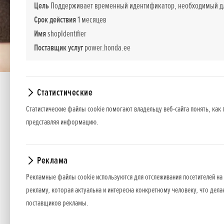
Цель
Поддерживает временный идентификатор, необходимый для
Срок действия
1 месяцев
Имя
shopIdentifier
Поставщик услуг
power.honda.ee
Статистические
Статистические файлы cookie помогают владельцу веб-сайта понять, как 
представляя информацию.
Аккумулятор HBP 20
Реклама
Рекламные файлы cookie используются для отслеживания посетителей на 
Аккумулятор 2.0 A-ч. Аккумулятор с небольшой емк
рекламу, которая актуальна и интересна конкретному человеку, что дела
поставщиков рекламы.