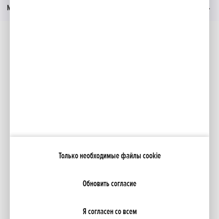
Меню
Социальные медиа
Facebook
YouTube
Каталоги
Moя Honda
Только необходимые файлы cookie
NCG Import Baltics OÜ
ПОЛИТИКА КОНФИДЕНЦИАЛЬНОСТИ
Настройки файлов cookie
Обновить согласие
Я согласен со всем