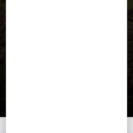
Загрузить презентацию
Главная
Moдeли
FG 201