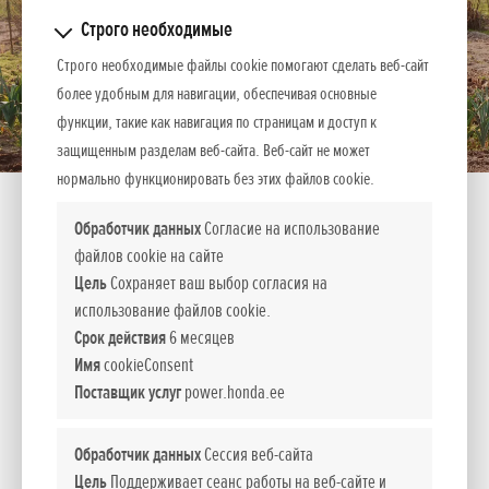
Строго необходимые
Строго необходимые файлы cookie помогают сделать веб-сайт
более удобным для навигации, обеспечивая основные
функции, такие как навигация по страницам и доступ к
защищенным разделам веб-сайта. Веб-сайт не может
нормально функционировать без этих файлов cookie.
Обработчик данных
Согласие на использование
файлов cookie на сайте
Цель
Сохраняет ваш выбор согласия на
FG 201
использование файлов cookie.
Срок действия
6 месяцев
Имя
cookieConsent
Микро-сельхозтехника
Поставщик услуг
power.honda.ee
Идеально подходит для простой работы в саду или на
небольших территориях
Обработчик данных
Сессия веб-сайта
Цель
Поддерживает сеанс работы на веб-сайте и