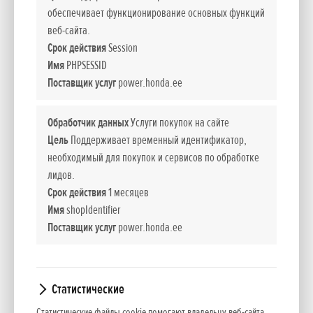
С микро-сельхозтехникой Honda вам больше не придется
обеспечивает функционирование основных функций
тратить время впустую в саду и корпеть над разными
веб-сайта.
трудоемкими делами. Наша революционная техника с
Срок действия
Session
компактными 4-тактными моторами является очень
Имя
PHPSESSID
Поставщик услуг
power.honda.ee
легкой и мультифункциональной и специально
предназначена для ухода за газоном и цветочными
клумбами и грядками. Помимо этого ими очень легко
Обработчик данных
Услуги покупок на сайте
Цель
Поддерживает временный идентификатор,
управлять благодаря входящей в стандартное оснащение
необходимый для покупок и сервисов по обработке
складной ручке, переносной ручке и транспортным
лидов.
колесам.
Срок действия
1 месяцев
Имя
shopIdentifier
Складная ручка
Поставщик услуг
power.honda.ee
Ручку можно сложить, кнопки останутся внутри, что
облегчает хранение и транспортировку.
Статистические
Колесо для транспортировки
Специальное колесо облегчает маневрирование и
Статистические файлы cookie помогают владельцу веб-сайта