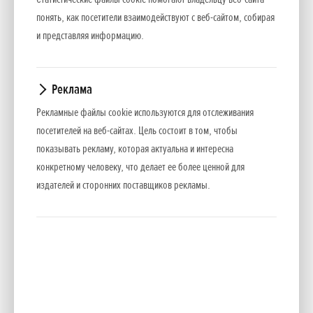
перемещение между полем и местом хранения, даже на
понять, как посетители взаимодействуют с веб-сайтом, собирая
уклонах.
и представляя информацию.
Очень легкая (16 кг)
Реклама
Центральная ручка для переноски
Рекламные файлы cookie используются для отслеживания
посетителей на веб-сайтах. Цель состоит в том, чтобы
Низкий центр тяжести для упрощенной работы
показывать рекламу, которая актуальна и интересна
конкретному человеку, что делает ее более ценной для
Комплект с четырьмя лезвиями
издателей и сторонних поставщиков рекламы.
Дополнительные насадки:
Cкребок
Обрезатель края
Аэратор
Рыхлитель