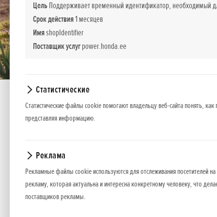
Цель
Поддерживает временный идентификатор, необходимый для
Срок действия
1 месяцев
Имя
shopIdentifier
Поставщик услуг
power.honda.ee
Статистические
Статистические файлы cookie помогают владельцу веб-сайта понять, как 
FG 201
представляя информацию.
FG 201
Реклама
Рекламные файлы cookie используются для отслеживания посетителей на 
*
Рекомендуемые розничные цены.
рекламу, которая актуальна и интересна конкретному человеку, что дела
поставщиков рекламы.
Представленные цены, базовая комплектация и пакет дополнительног
оборудования или прекратить продажу какой-то модели без предвар