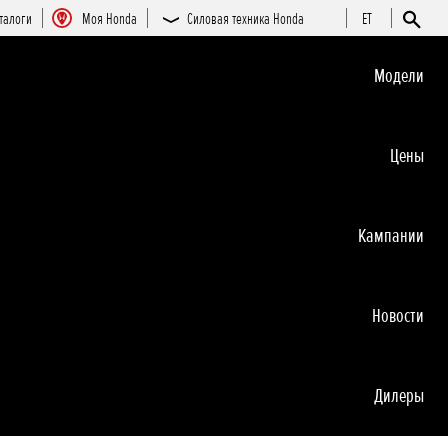
талоги
Moя Honda
Силовая техника Honda
ET
Moдeли
Цeны
Кампании
Новocти
Дилеры