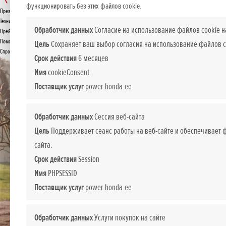
FG 201
функционировать без этих файлов cookie.
Презентация
Технические данные
ПРЕДЛОЖЕНИЕ
Обработчик данных
Согласие на использование файлов cookie н
Прейскурант
Помощь при покупке
Цель
Сохраняет ваш выбор согласия на использование файлов c
Спросите подробнее
Срок действия
6 месяцев
Имя
cookieConsent
Поставщик услуг
power.honda.ee
Обработчик данных
Сессия веб-сайта
Цель
Поддерживает сеанс работы на веб-сайте и обеспечивает
сайта.
Срок действия
Session
Имя
PHPSESSID
Поставщик услуг
power.honda.ee
Обработчик данных
Услуги покупок на сайте