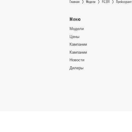
Главная
Moдeли
FG 201
Прейскурант
Меню
Moдeли
Цeны
Кампании
Кампании
Новocти
Дилеры