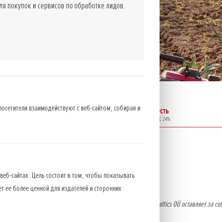
 покупок и сервисов по обработке лидов.
посетители взаимодействуют с веб-сайтом, собирая и
Мощность
Стоимость
Двигатель
л.с.
EUR вкл. НДС 24%
GXV 50
2,0
920
веб-сайтах. Цель состоит в том, чтобы показывать
ет ее более ценной для издателей и сторонних
о оборудования носят информативный характер. NCG Import Baltics OÜ оставляет за со
ительного уведомления.