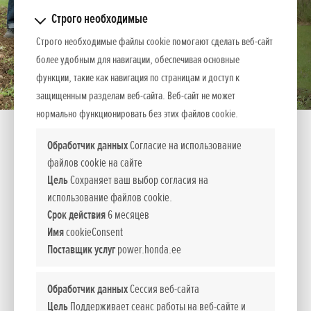
Строго необходимые
Строго необходимые файлы cookie помогают сделать веб-сайт
более удобным для навигации, обеспечивая основные
функции, такие как навигация по страницам и доступ к
защищенным разделам веб-сайта. Веб-сайт не может
нормально функционировать без этих файлов cookie.
Обработчик данных
Согласие на использование
файлов cookie на сайте
Цель
Сохраняет ваш выбор согласия на
FJ 500
использование файлов cookie.
Срок действия
6 месяцев
Имя
cookieConsent
Компактная сельхозтехника
Поставщик услуг
power.honda.ee
Сочетая мощность и мультифункциональность
Наши мощные и мультифункциональные компактные
Обработчик данных
Сессия веб-сайта
сельскохозяйственные агрегаты обладают небольшим
Цель
Поддерживает сеанс работы на веб-сайте и