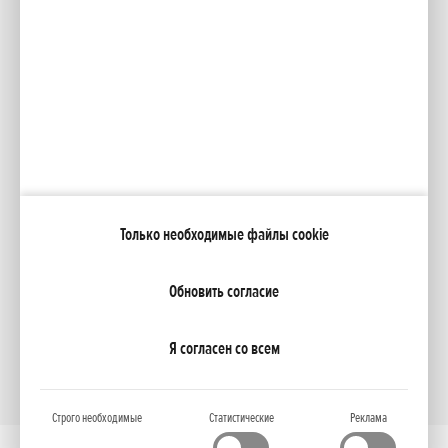
Facebook
YouTube
Каталоги
Moя Honda
Только необходимые файлы cookie
NCG Import Baltics OÜ
ПОЛИТИКА КОНФИДЕНЦИАЛЬНОСТИ
Настройки файлов cookie
Обновить согласие
Я согласен со всем
Строго необходимые
Статистические
Реклама