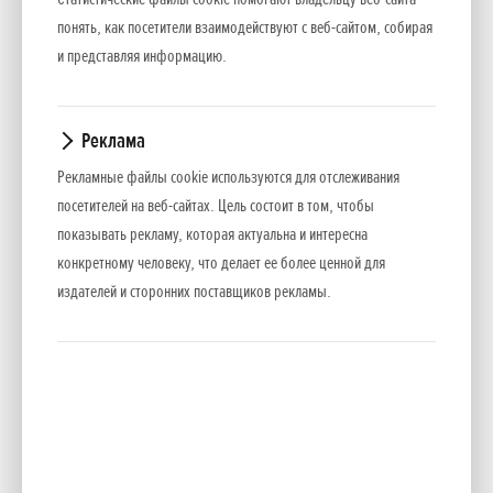
Трансмиссия
понять, как посетители взаимодействуют с веб-сайтом, собирая
Большее количество передач означает большую
и представляя информацию.
практичность и мощность. Трансмиссия идеально
распределяет крутящий момент, так что вы всегда
сможете найти для себя подходящий темп.
Реклама
Рекламные файлы cookie используются для отслеживания
Поворотная ручка
посетителей на веб-сайтах. Цель состоит в том, чтобы
Оснащенная системой безопасного отключения, ручку
показывать рекламу, которая актуальна и интересна
можно настроить так, чтобы работать справа или слева, не
конкретному человеку, что делает ее более ценной для
оставляя своих следов на газоне во время работы и не
издателей и сторонних поставщиков рекламы.
проезжая по уже обработанной земле.
Боковые диски
Боковые диски защищают цветы и другие растения от
мусора, летяющего из под лезвий, помогая работать по
четко заданной траектории.