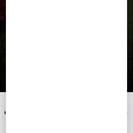
Загрузить презентацию
Главная
Moдeли
FJ 500
Меню
Социальные медиа