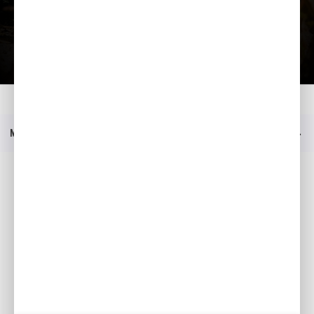
Загрузить презентацию
Главная
Moдeли
HHB 25E
Прейскурант
Меню
Социальные медиа
Facebook
YouTube
Каталоги
Moя Honda