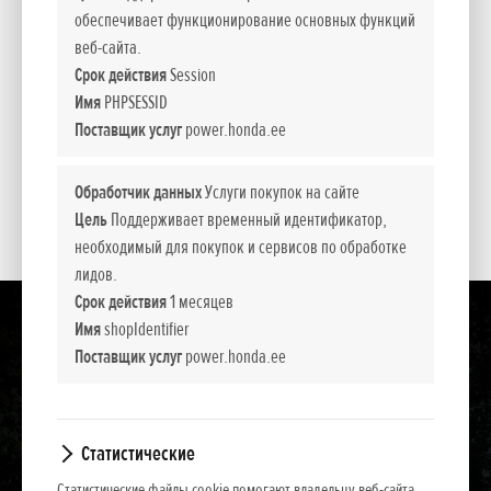
*
Рекомендуемые розничные цены.
обеспечивает функционирование основных функций
веб-сайта.
Срок действия
Session
Представленные цены, базовая комплектация и пакет дополнительного
Имя
PHPSESSID
оборудования носят информативный характер. NCG Import Baltics OÜ оставляет
Поставщик услуг
power.honda.ee
за собой право изменить цены и набор оборудования или прекратить продажу
какой-то модели без предварительного уведомления.
Обработчик данных
Услуги покупок на сайте
Цены содержат налог с оборота.
Цель
Поддерживает временный идентификатор,
необходимый для покупок и сервисов по обработке
лидов.
Срок действия
1 месяцев
Имя
shopIdentifier
Поставщик услуг
power.honda.ee
Статистические
Статистические файлы cookie помогают владельцу веб-сайта