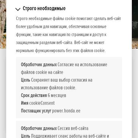
Строго необходимые
Строго необходимые файлы cookie помогают сделать веб-сайт
более удобным для навигации, обеспечивая основные
функции, такие как навигация по страницам и доступ к
защищенным разделам веб-сайта. Веб-сайт не может
нормально функционировать без этих файлов cookie.
HHB 25E
Обработчик данных
Согласие на использование
файлов cookie на сайте
Двигатель
Мощность
Цель
Сохраняет ваш выбор согласия на
л.с.
использование файлов cookie.
GX 25
1,0
Срок действия
6 месяцев
619
Стоимость
Имя
cookieConsent
EUR вкл. НДС 24%
Поставщик услуг
power.honda.ee
СРАВНИТЬ
Обработчик данных
Сессия веб-сайта
Цель
Поддерживает сеанс работы на веб-сайте и