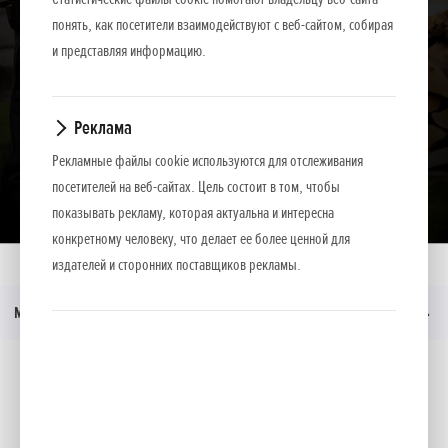
понять, как посетители взаимодействуют с веб-сайтом, собирая
и представляя информацию.
Реклама
Рекламные файлы cookie используются для отслеживания
Загрузить презентацию
посетителей на веб-сайтах. Цель состоит в том, чтобы
показывать рекламу, которая актуальна и интересна
конкретному человеку, что делает ее более ценной для
издателей и сторонних поставщиков рекламы.
Главная
Moдeли
HHC 36 BXB
Меню
Социальные медиа
Facebook
YouTube