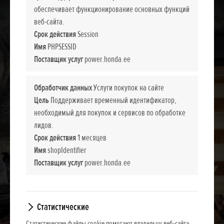
обеспечивает функционирование основных функций
веб-сайта.
Срок действия
Session
Имя
PHPSESSID
Поставщик услуг
power.honda.ee
Обработчик данных
Услуги покупок на сайте
Цель
Поддерживает временный идентификатор,
необходимый для покупок и сервисов по обработке
лидов.
Срок действия
1 месяцев
Имя
shopIdentifier
Поставщик услуг
power.honda.ee
Статистические
Статистические файлы cookie помогают владельцу веб-сайта