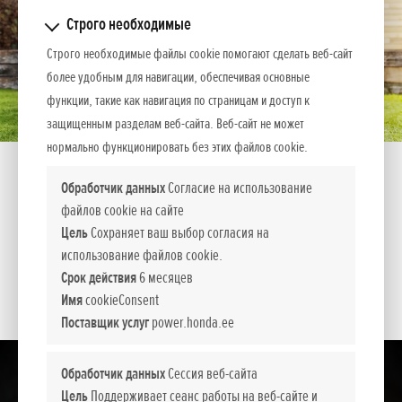
Строго необходимые
Строго необходимые файлы cookie помогают сделать веб-сайт
более удобным для навигации, обеспечивая основные
функции, такие как навигация по страницам и доступ к
защищенным разделам веб-сайта. Веб-сайт не может
нормально функционировать без этих файлов cookie.
HHB 36 BXB
Обработчик данных
Согласие на использование
файлов cookie на сайте
Регулируемая воздуходувка для листьев оснащена
Цель
Сохраняет ваш выбор согласия на
сменными насадками и уникальным ремнем,
использование файлов cookie.
облегчающим переноску.
Срок действия
6 месяцев
Имя
cookieConsent
Поставщик услуг
power.honda.ee
Обработчик данных
Сессия веб-сайта
Цель
Поддерживает сеанс работы на веб-сайте и