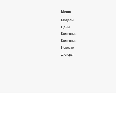
Меню
Moдeли
Цeны
Кампании
Кампании
Новocти
Дилеры