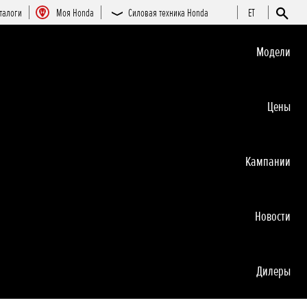
талоги
Moя Honda
Силовая техника Honda
ET
Moдeли
Цeны
Кампании
Новocти
Дилеры