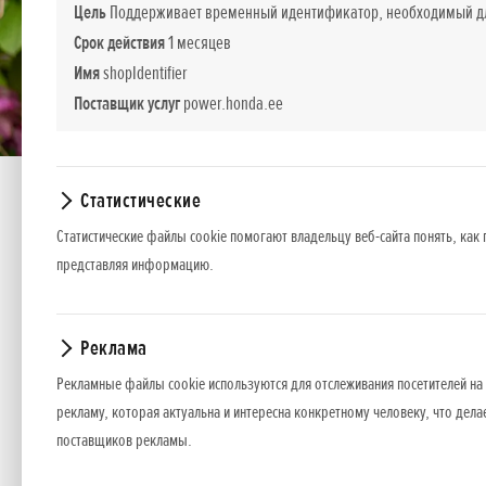
Цель
Поддерживает временный идентификатор, необходимый для
Срок действия
1 месяцев
Имя
shopIdentifier
Поставщик услуг
power.honda.ee
Статистические
Статистические файлы cookie помогают владельцу веб-сайта понять, как 
представляя информацию.
HHH 36 BXB
Реклама
Рекламные файлы cookie используются для отслеживания посетителей на 
Аккумуляторный кусторез из закаленной швейцарс
рекламу, которая актуальна и интересна конкретному человеку, что дела
поставщиков рекламы.