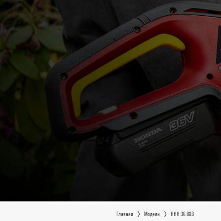
Главная
Moдeли
HHH 36 BXB