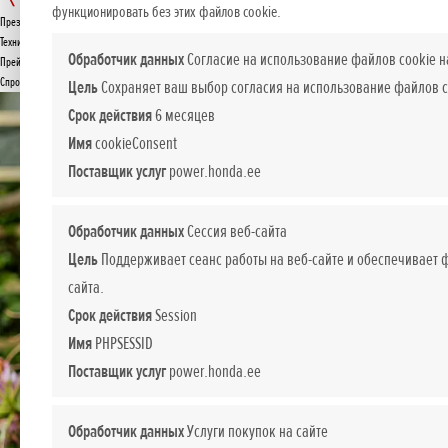
HHH 36 BXB
функционировать без этих файлов cookie.
Презентация
ПРЕДЛОЖЕНИЕ
Технические данные
Обработчик данных
Согласие на использование файлов cookie н
Прейскурант
Спросите подробнее
Цель
Сохраняет ваш выбор согласия на использование файлов c
Срок действия
6 месяцев
Имя
cookieConsent
Поставщик услуг
power.honda.ee
Обработчик данных
Сессия веб-сайта
Цель
Поддерживает сеанс работы на веб-сайте и обеспечивает
сайта.
Срок действия
Session
Имя
PHPSESSID
Поставщик услуг
power.honda.ee
Обработчик данных
Услуги покупок на сайте