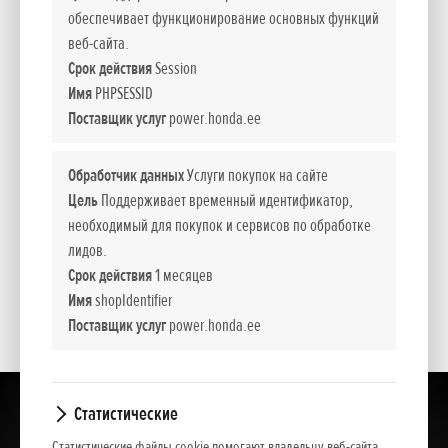
простотой использования, экономичностью. Помимо
обеспечивает функционирование основных функций
колесного привода они также имеют подходящие для
веб-сайта.
любых условий гусеницы. Модели оснащены
Срок действия
Session
электрическим стартером или упрощенным пуском.
Имя
PHPSESSID
Поставщик услуг
power.honda.ee
- Модель с колесным приводом
Обработчик данных
Услуги покупок на сайте
- Коробка переключения передач
Цель
Поддерживает временный идентификатор,
необходимый для покупок и сервисов по обработке
- Ручка газа
лидов.
Срок действия
1 месяцев
- Упрощенный запуск
Имя
shopIdentifier
Поставщик услуг
power.honda.ee
Статистические
Статистические файлы cookie помогают владельцу веб-сайта