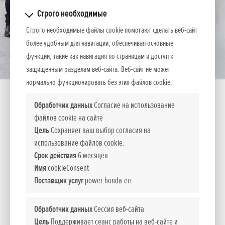
Строго необходимые
Строго необходимые файлы cookie помогают сделать веб-сайт
более удобным для навигации, обеспечивая основные
функции, такие как навигация по страницам и доступ к
защищенным разделам веб-сайта. Веб-сайт не может
нормально функционировать без этих файлов cookie.
Обработчик данных
Согласие на использование
файлов cookie на сайте
Цель
Сохраняет ваш выбор согласия на
HSS 655 EW
использование файлов cookie.
Срок действия
6 месяцев
Имя
cookieConsent
Идеальное знакомство с двухступенчатыми
Поставщик услуг
power.honda.ee
снегоуборщиками
Наши самые компактные двухступенчатые снегоуборщики
Обработчик данных
Сессия веб-сайта
дарят вам отличный баланс между функциональностью,
Цель
Поддерживает сеанс работы на веб-сайте и