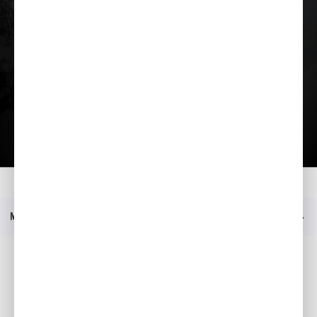
Загрузить презентацию
Главная
Moдeли
HSS 655 EW
Меню
Социальные медиа
Facebook
YouTube