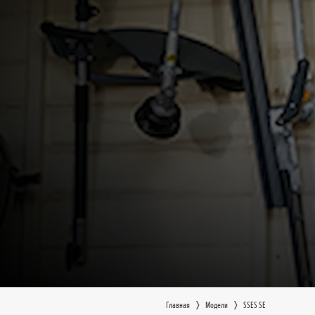
Главная
Moдeли
SSES SE