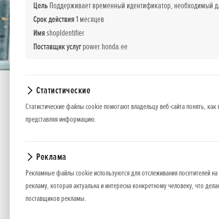
Цель
Поддерживает временный идентификатор, необходимый для
Срок действия
1 месяцев
Имя
shopIdentifier
Поставщик услуг
power.honda.ee
Статистические
Статистические файлы cookie помогают владельцу веб-сайта понять, как 
представляя информацию.
Труба-удлиннитель SSES SE
Реклама
Рекламные файлы cookie используются для отслеживания посетителей на 
Для того, чтобы без проблем работать в самых тру
рекламу, которая актуальна и интересна конкретному человеку, что дела
поставщиков рекламы.