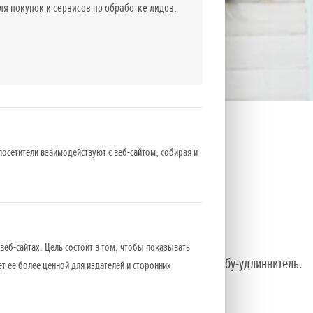
 покупок и сервисов по обработке лидов.
посетители взаимодействуют с веб-сайтом, собирая и
веб-сайтах. Цель состоит в том, чтобы показывать
днодоступных местах выбирайте 50 см и 1 м трубу-удлиннитель.
ет ее более ценной для издателей и сторонних