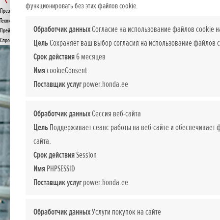
SSES SE
функционировать без этих файлов cookie.
Презентация
ПРЕДЛОЖЕНИЕ
Технические данные
Обработчик данных
Согласие на использование файлов cookie н
Прейскурант
Спросите подробнее
Цель
Сохраняет ваш выбор согласия на использование файлов c
Срок действия
6 месяцев
Имя
cookieConsent
Поставщик услуг
power.honda.ee
Обработчик данных
Сессия веб-сайта
Цель
Поддерживает сеанс работы на веб-сайте и обеспечивает
сайта.
Срок действия
Session
Имя
PHPSESSID
Поставщик услуг
power.honda.ee
Обработчик данных
Услуги покупок на сайте