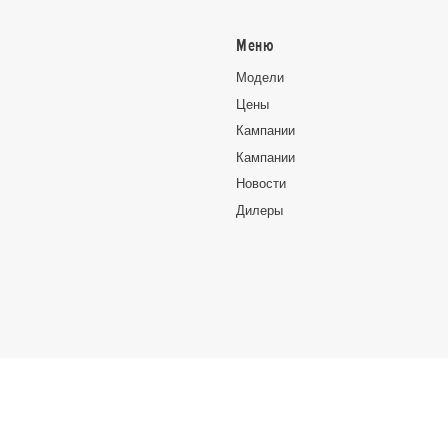
Меню
Moдeли
Цeны
Кампании
Кампании
Новocти
Дилеры