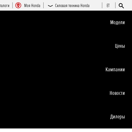
талоги
Moя Honda
Силовая техника Honda
ET
Moдeли
Цeны
Кампании
Новocти
Дилеры