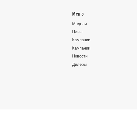
Меню
Moдeли
Цeны
Кампании
Кампании
Новocти
Дилеры