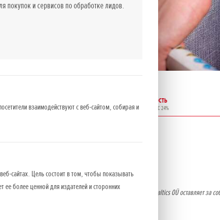
 покупок и сервисов по обработке лидов.
Мощность
Стоимость
Двигатель
посетители взаимодействуют с веб-сайтом, собирая и
л.с.
EUR вкл. НДС 24%
GX 25
1,0
506
веб-сайтах. Цель состоит в том, чтобы показывать
ет ее более ценной для издателей и сторонних
о оборудования носят информативный характер. NCG Import Baltics OÜ оставляет за со
ительного уведомления.