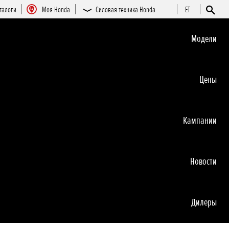
талоги
Moя Honda
Силовая техника Honda
ET
Moдeли
Цeны
Кампании
Новocти
Дилеры