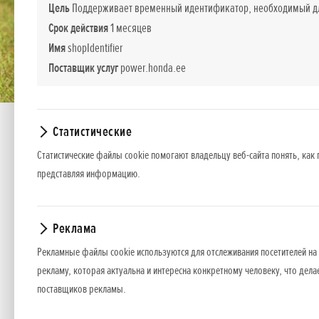
Цель
Поддерживает временный идентификатор, необходимый для
Срок действия
1 месяцев
Имя
shopIdentifier
Поставщик услуг
power.honda.ee
Статистические
UMC 425
Статистические файлы cookie помогают владельцу веб-сайта понять, как 
представляя информацию.
UMC425
Реклама
*
Рекомендуемые розничные цены.
Рекламные файлы cookie используются для отслеживания посетителей на 
рекламу, которая актуальна и интересна конкретному человеку, что дела
Представленные цены, базовая комплектация и пакет дополнительног
поставщиков рекламы.
оборудования или прекратить продажу какой-то модели без предвар
Цены содержат налог с оборота.