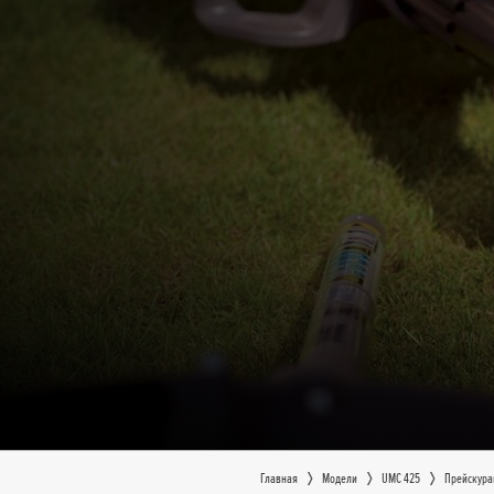
Главная
Moдeли
UMC 425
Прейскура