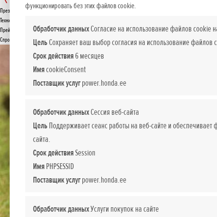
UMC 425
функционировать без этих файлов cookie.
Презентация
ПРЕДЛОЖЕНИЕ
Технические данные
Обработчик данных
Согласие на использование файлов cookie н
Прейскурант
Спросите подробнее
Цель
Сохраняет ваш выбор согласия на использование файлов c
Срок действия
6 месяцев
Имя
cookieConsent
Поставщик услуг
power.honda.ee
Обработчик данных
Сессия веб-сайта
Цель
Поддерживает сеанс работы на веб-сайте и обеспечивает
сайта.
Срок действия
Session
Имя
PHPSESSID
Поставщик услуг
power.honda.ee
Обработчик данных
Услуги покупок на сайте