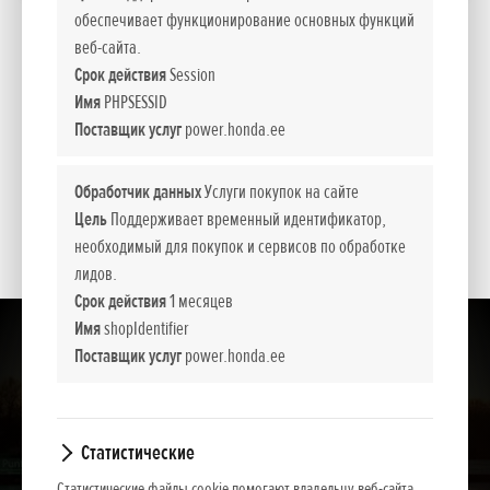
обеспечивает функционирование основных функций
*
Рекомендуемые розничные цены.
веб-сайта.
Срок действия
Session
Имя
PHPSESSID
Представленные цены, базовая комплектация и пакет дополнительного
Поставщик услуг
power.honda.ee
оборудования носят информативный характер. NCG Import Baltics OÜ оставляет
за собой право изменить цены и набор оборудования или прекратить продажу
какой-то модели без предварительного уведомления.
Обработчик данных
Услуги покупок на сайте
Цель
Поддерживает временный идентификатор,
Цены содержат налог с оборота.
необходимый для покупок и сервисов по обработке
лидов.
Срок действия
1 месяцев
Имя
shopIdentifier
Поставщик услуг
power.honda.ee
Статистические
Статистические файлы cookie помогают владельцу веб-сайта