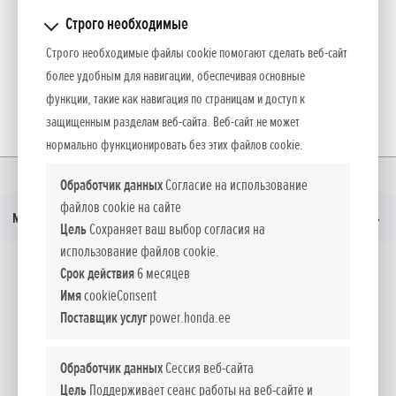
ОЗНАКОМЬТЕСЬ БЛИЖЕ
Строго необходимые
Строго необходимые файлы cookie помогают сделать веб-сайт
более удобным для навигации, обеспечивая основные
НАЗАД
функции, такие как навигация по страницам и доступ к
защищенным разделам веб-сайта. Веб-сайт не может
нормально функционировать без этих файлов cookie.
Главная
Кампании
HONDA CORDLESS МОДЕЛИ
Обработчик данных
Согласие на использование
файлов cookie на сайте
Меню
Цель
Сохраняет ваш выбор согласия на
использование файлов cookie.
Социальные медиа
Срок действия
6 месяцев
Имя
cookieConsent
Поставщик услуг
power.honda.ee
Facebook
YouTube
Обработчик данных
Сессия веб-сайта
Цель
Поддерживает сеанс работы на веб-сайте и