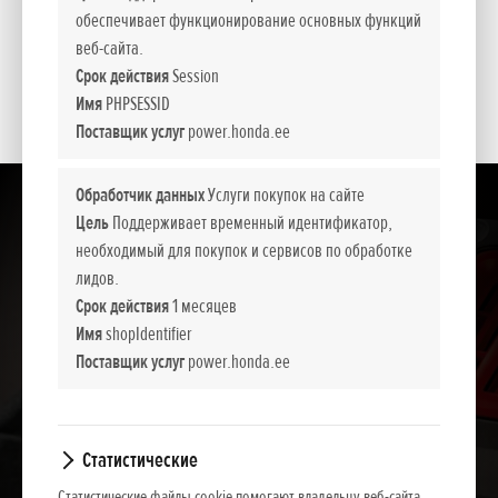
standard
обеспечивает функционирование основных функций
веб-сайта.
Срок действия
Session
Показать содержимое всех категорий
Имя
PHPSESSID
Поставщик услуг
power.honda.ee
Обработчик данных
Услуги покупок на сайте
Цель
Поддерживает временный идентификатор,
необходимый для покупок и сервисов по обработке
лидов.
Срок действия
1 месяцев
Имя
shopIdentifier
Поставщик услуг
power.honda.ee
Статистические
Статистические файлы cookie помогают владельцу веб-сайта