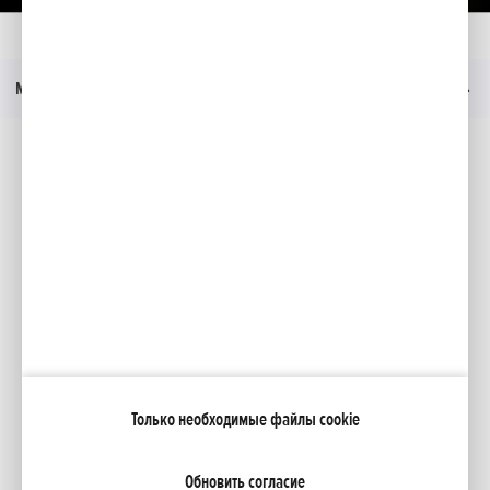
Главная
Moдeли
Aku 6,0 Ah
Технические данные
Меню
Социальные медиа
Facebook
YouTube
Каталоги
Moя Honda
Только необходимые файлы cookie
NCG Import Baltics OÜ
ПОЛИТИКА КОНФИДЕНЦИАЛЬНОСТИ
Настройки файлов cookie
Обновить согласие