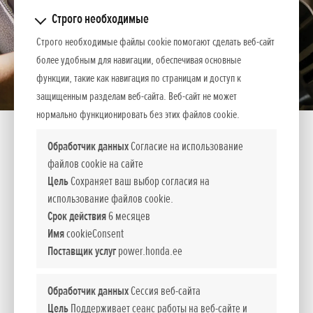
Строго необходимые
Строго необходимые файлы cookie помогают сделать веб-сайт
более удобным для навигации, обеспечивая основные
функции, такие как навигация по страницам и доступ к
защищенным разделам веб-сайта. Веб-сайт не может
нормально функционировать без этих файлов cookie.
Показать содержимое всех
Обработчик данных
Согласие на использование
категорий
Aku 6,0 Ah
файлов cookie на сайте
Цель
Сохраняет ваш выбор согласия на
Спецификация
Показать всё
использование файлов cookie.
Сухая масса, кг
Срок действия
6 месяцев
1,26
Имя
cookieConsent
Поставщик услуг
power.honda.ee
6.0Ah / 216Wh
Обработчик данных
Сессия веб-сайта
55 min - 8A fast / 185 min - 2A
Цель
Поддерживает сеанс работы на веб-сайте и