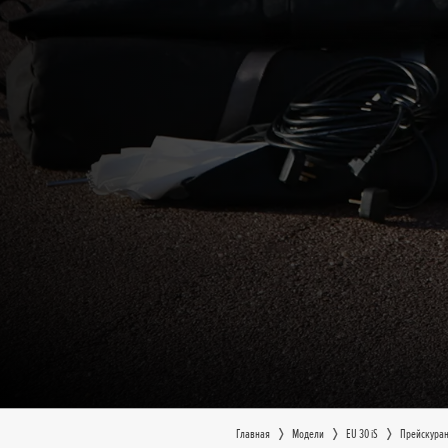
Главная
Moдeли
EU 30 iS
Прейскура