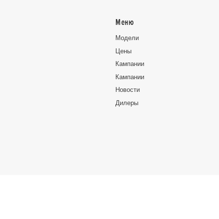
Меню
Moдeли
Цeны
Кампании
Кампании
Новocти
Дилеры