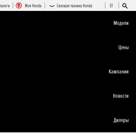
талоги
Moя Honda
Силовая техника Honda
ET
Moдeли
Цeны
Кампании
Новocти
Дилеры