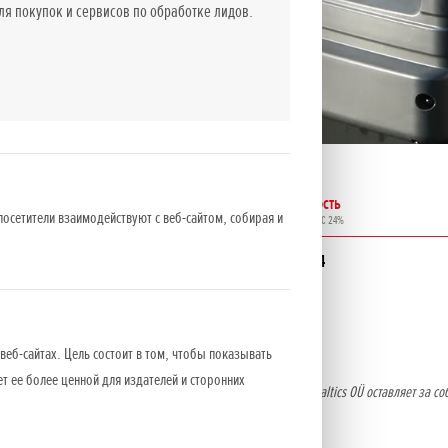
 покупок и сервисов по обработке лидов.
Мощность
Стоимость
Двигатель
посетители взаимодействуют с веб-сайтом, собирая и
л.с.
EUR вкл. НДС 24%
2 474
GX 200
5,5
2 976
веб-сайтах. Цель состоит в том, чтобы показывать
ет ее более ценной для издателей и сторонних
о оборудования носят информативный характер. NCG Import Baltics OÜ оставляет за со
ительного уведомления.