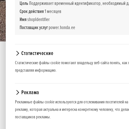
Цель
Поддерживает временный идентификатор, необходимый для
Срок действия
1 месяцев
Имя
shopIdentifier
Поставщик услуг
power.honda.ee
Статистические
EU 30 iS
Статистические файлы cookie помогают владельцу веб-сайта понять, как 
представляя информацию.
EU 30is
Реклама
*
Рекомендуемые розничные цены.
Рекламные файлы cookie используются для отслеживания посетителей на 
рекламу, которая актуальна и интересна конкретному человеку, что дела
Представленные цены, базовая комплектация и пакет дополнительног
поставщиков рекламы.
оборудования или прекратить продажу какой-то модели без предвар
Цены содержат налог с оборота.