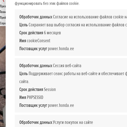
EU 30 iS
функционировать без этих файлов cookie.
Презентация
ПРЕДЛОЖЕНИЕ
Технические данные
Обработчик данных
Согласие на использование файлов cookie н
Прейскурант
Спросите подробнее
Цель
Сохраняет ваш выбор согласия на использование файлов c
Срок действия
6 месяцев
Имя
cookieConsent
Поставщик услуг
power.honda.ee
Обработчик данных
Сессия веб-сайта
Цель
Поддерживает сеанс работы на веб-сайте и обеспечивает
сайта.
Срок действия
Session
Имя
PHPSESSID
Поставщик услуг
power.honda.ee
Обработчик данных
Услуги покупок на сайте