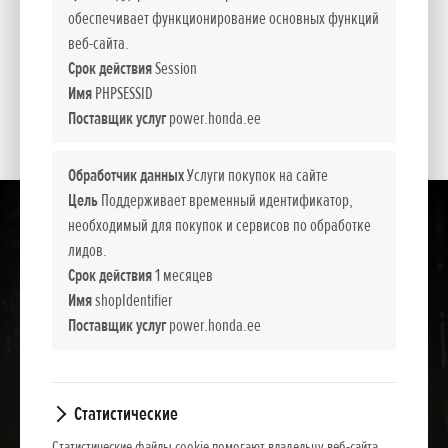
Сухая масса, кг
29
обеспечивает функционирование основных функций
веб-сайта.
Уровень шума дБ (A)
92
Срок действия
Session
Имя
PHPSESSID
Показать содержимое всех категорий
Поставщик услуг
power.honda.ee
Обработчик данных
Услуги покупок на сайте
Цель
Поддерживает временный идентификатор,
необходимый для покупок и сервисов по обработке
лидов.
Срок действия
1 месяцев
Имя
shopIdentifier
Поставщик услуг
power.honda.ee
Статистические
Статистические файлы cookie помогают владельцу веб-сайта