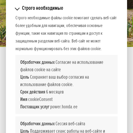
Строго необходимые
Строго необходимые файлы cookie помогают сделать веб-сайт
более удобным для навигации, обеспечивая основные
функции, такие как навигация по страницам и доступ к
защищенным разделам веб-сайта. Веб-сайт не может
нормально функционировать без этих файлов cookie.
Показать содержимое всех категорий
F 220
Обработчик данных
Согласие на использование
файлов cookie на сайте
Спецификация
Показать всё
Цель
Сохраняет ваш выбор согласия на
Двигатель
GXV 57
использование файлов cookie.
Срок действия
6 месяцев
Мощность л.с.
2,0
Имя
cookieConsent
Поставщик услуг
power.honda.ee
Ширина зоны обработки, см
61
Объем топливного бака, л
0,7
Обработчик данных
Сессия веб-сайта
Цель
Поддерживает сеанс работы на веб-сайте и