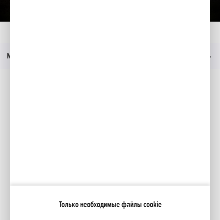
Главная
Moдeли
F 220
Технические данные
Меню
Социальные медиа
Facebook
YouTube
Каталоги
Moя Honda
Только необходимые файлы cookie
NCG Import Baltics OÜ
ПОЛИТИКА КОНФИДЕНЦИАЛЬНОСТИ