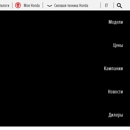
талоги
Moя Honda
Силовая техника Honda
ET
Moдeли
Цeны
Кампании
Новocти
Дилеры