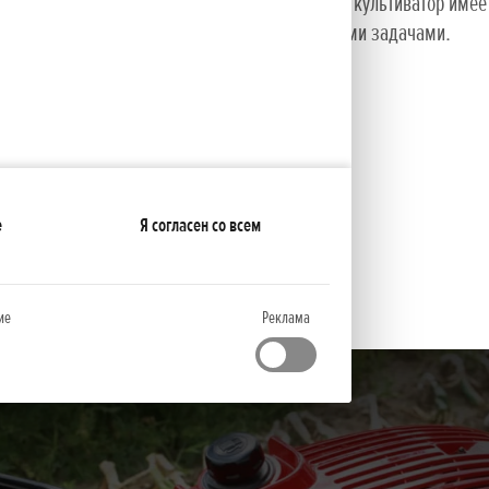
ложных направлениях относительно друг друга, культиватор имее
ее справляться с любыми даже самыми сложными задачами.
е
Я согласен со всем
ие
Реклама