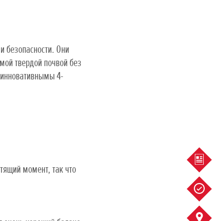
и безопасности. Они
мой твердой почвой без
 инновативнымы 4-
ПРЕД
тящий момент, так что
СЕРВИ
КОНТА