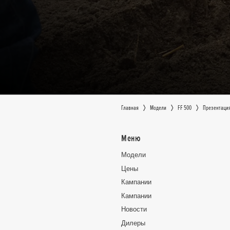
Главная
Moдeли
FF 500
Презентаци
Меню
Moдeли
Цeны
Кампании
Кампании
Новocти
Дилеры