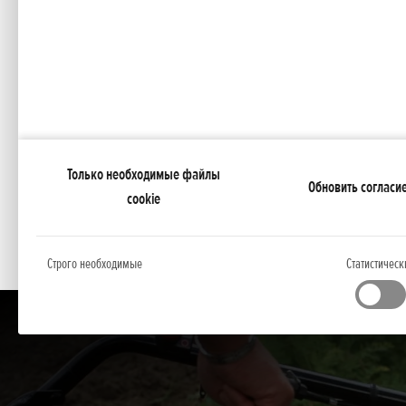
Благодаря тому, что диски вращаются в противопо
и управление, что позволит быстрее и эффективн
Простое управление
Дифференциал для нулевых оборотов
Регулировка ширины колеи и лезвий
Ручка с множественными положениями
Только необходимые файлы
Обновить согласи
Дополнительное оснащение:
cookie
Вспахиватель почвы
Строго необходимые
Статистическ