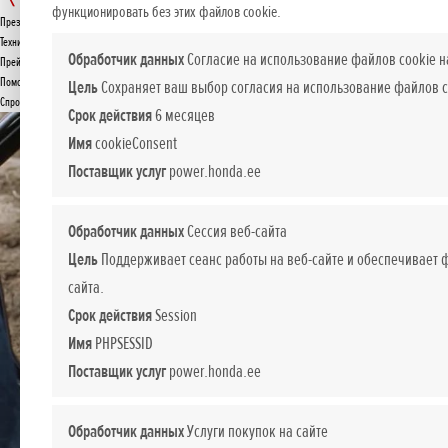
FF 500
функционировать без этих файлов cookie.
Презентация
Технические данные
ПРЕДЛОЖЕНИЕ
Обработчик данных
Согласие на использование файлов cookie н
Прейскурант
Помощь при покупке
Цель
Сохраняет ваш выбор согласия на использование файлов c
Спросите подробнее
Срок действия
6 месяцев
Имя
cookieConsent
Поставщик услуг
power.honda.ee
Обработчик данных
Сессия веб-сайта
Цель
Поддерживает сеанс работы на веб-сайте и обеспечивает
сайта.
Срок действия
Session
Имя
PHPSESSID
Поставщик услуг
power.honda.ee
Обработчик данных
Услуги покупок на сайте