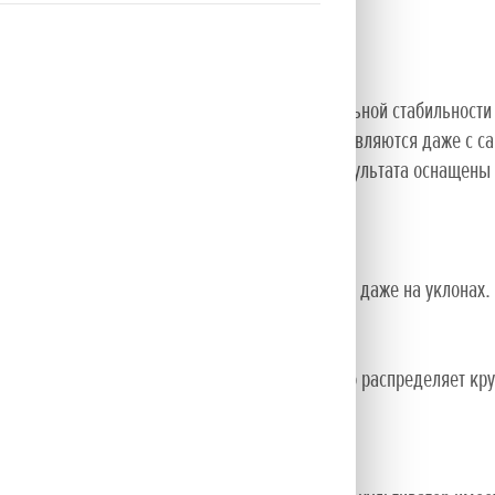
а большими территориями с учетом максимальной стабильности 
ми лезвиями Honda, которые без труда справляются даже с са
иваторам. Наши культиваторы для лучшего результата оснащены
тными.
перемещение между полем и местом хранения, даже на уклонах.
ктичность и мощность. Трансмиссия идеально распределяет кру
п.