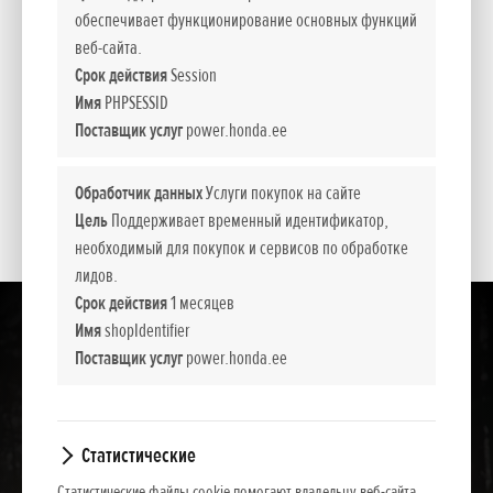
*
Рекомендуемые розничные цены.
обеспечивает функционирование основных функций
веб-сайта.
Срок действия
Session
Представленные цены, базовая комплектация и пакет дополнительного
Имя
PHPSESSID
оборудования носят информативный характер. NCG Import Baltics OÜ оставляет
Поставщик услуг
power.honda.ee
за собой право изменить цены и набор оборудования или прекратить продажу
какой-то модели без предварительного уведомления.
Обработчик данных
Услуги покупок на сайте
Цены содержат налог с оборота.
Цель
Поддерживает временный идентификатор,
необходимый для покупок и сервисов по обработке
лидов.
Срок действия
1 месяцев
Имя
shopIdentifier
Поставщик услуг
power.honda.ee
Статистические
Статистические файлы cookie помогают владельцу веб-сайта