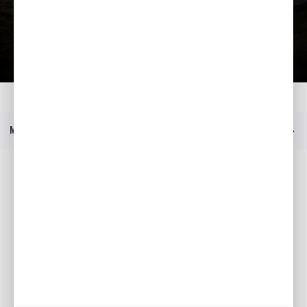
Загрузить презентацию
Главная
Moдeли
FG 205
Прейскурант
Меню
Социальные медиа
Facebook
YouTube
Каталоги
Moя Honda