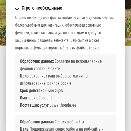
Строго необходимые
Строго необходимые файлы cookie помогают сделать веб-сайт
более удобным для навигации, обеспечивая основные
функции, такие как навигация по страницам и доступ к
защищенным разделам веб-сайта. Веб-сайт не может
нормально функционировать без этих файлов cookie.
FG 205
Обработчик данных
Согласие на использование
файлов cookie на сайте
Двигатель
Мощность
Цель
Сохраняет ваш выбор согласия на
л.с.
использование файлов cookie.
GXV 50
2,0
Срок действия
6 месяцев
1 023
Стоимость
Имя
cookieConsent
EUR вкл. НДС 24%
Поставщик услуг
power.honda.ee
СРАВНИТЬ
Обработчик данных
Сессия веб-сайта
Цель
Поддерживает сеанс работы на веб-сайте и