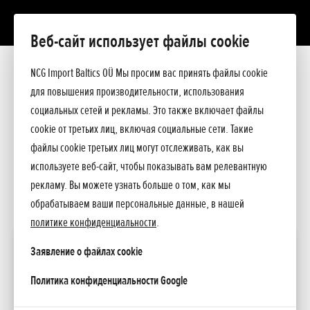
Веб-сайт использует файлы cookie
GXV
Презентация
NCG Import Baltics OÜ Мы просим вас принять файлы cookie
Технические данные
для повышения производительности, использования
Прейскурант
ПРЕДЛОЖЕНИЕ
социальных сетей и рекламы. Это также включает файлы
Спросите подробнее
cookie от третьих лиц, включая социальные сети. Такие
СЕРВИС
файлы cookie третьих лиц могут отслеживать, как вы
используете веб-сайт, чтобы показывать вам релевантную
КОНТАКТЫ
рекламу. Вы можете узнать больше о том, как мы
обрабатываем ваши персональные данные, в нашей
политике конфиденциальности
.
Mini 4
Заявление о файлах cookie
0
opens in a new tab
Стоимость
Политика конфиденциальности Google
EUR вкл. НДС 24%