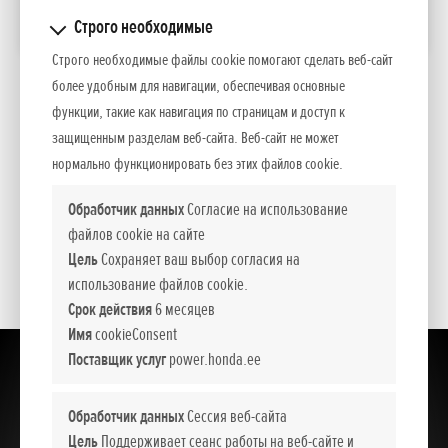
СРАВНИТЬ
Строго необходимые
Строго необходимые файлы cookie помогают сделать веб-сайт
более удобным для навигации, обеспечивая основные
*
Рекомендуемые розничные цены.
функции, такие как навигация по страницам и доступ к
защищенным разделам веб-сайта. Веб-сайт не может
Представленные цены, базовая комплектация и пакет дополнительного
нормально функционировать без этих файлов cookie.
оборудования носят информативный характер. NCG Import Baltics OÜ оставляет
за собой право изменить цены и набор оборудования или прекратить продажу
Обработчик данных
Согласие на использование
какой-то модели без предварительного уведомления.
файлов cookie на сайте
Цены содержат налог с оборота.
Цель
Сохраняет ваш выбор согласия на
использование файлов cookie.
Срок действия
6 месяцев
Имя
cookieConsent
Поставщик услуг
power.honda.ee
Обработчик данных
Сессия веб-сайта
Цель
Поддерживает сеанс работы на веб-сайте и