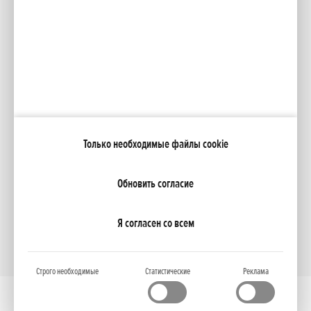
Facebook
YouTube
Каталоги
Moя Honda
Только необходимые файлы cookie
NCG Import Baltics OÜ
ПОЛИТИКА КОНФИДЕНЦИАЛЬНОСТИ
Настройки файлов cookie
Обновить согласие
Я согласен со всем
Строго необходимые
Статистические
Реклама