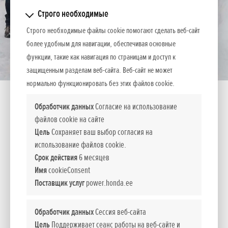
Строго необходимые
Строго необходимые файлы cookie помогают сделать веб-сайт
более удобным для навигации, обеспечивая основные
функции, такие как навигация по страницам и доступ к
защищенным разделам веб-сайта. Веб-сайт не может
нормально функционировать без этих файлов cookie.
Обработчик данных
Согласие на использование
файлов cookie на сайте
Цель
Сохраняет ваш выбор согласия на
HSS 655 ETD
использование файлов cookie.
Срок действия
6 месяцев
Имя
cookieConsent
Идеальное знакомство с двухступенчатыми
Поставщик услуг
power.honda.ee
снегоуборщиками
Наши самые компактные двухступенчатые снегоуборщики
Обработчик данных
Сессия веб-сайта
дарят вам отличный баланс между функциональностью,
Цель
Поддерживает сеанс работы на веб-сайте и