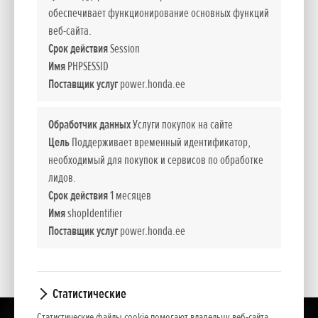
простотой использования, экономичностью. Помимо
обеспечивает функционирование основных функций
колесного привода они также имеют подходящие для
веб-сайта.
любых условий гусеницы. Модели оснащены
Срок действия
Session
электрическим стартером или упрощенным пуском.
Имя
PHPSESSID
Поставщик услуг
power.honda.ee
- Модель с гусеничным приводом
Обработчик данных
Услуги покупок на сайте
- Электрический стартер
Цель
Поддерживает временный идентификатор,
необходимый для покупок и сервисов по обработке
- Коробка переключения передач
лидов.
Срок действия
1 месяцев
- Ручка газа
Имя
shopIdentifier
Поставщик услуг
power.honda.ee
- Рабочий фонарь
Статистические
Статистические файлы cookie помогают владельцу веб-сайта