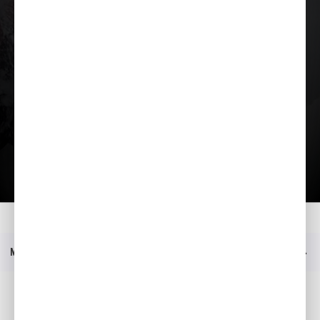
Загрузить презентацию
Главная
Moдeли
HSS 655 ETD
Презентация
Меню
Социальные медиа