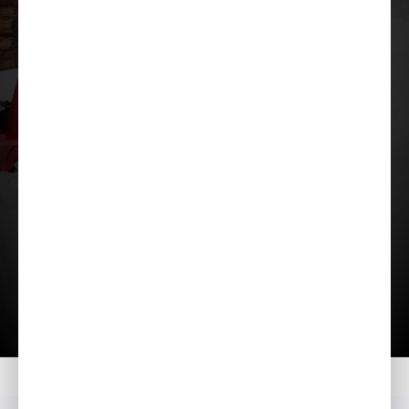
Загрузить презентацию
Главная
Moдeли
HSS 760 ETD