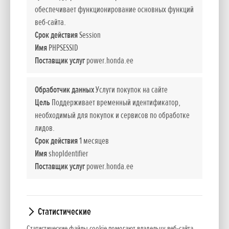
гидростатическая трансмиссия обеспечивает простое
обеспечивает функционирование основных функций
управление. Скорость можно регулировать с помощью
веб-сайта.
ручки, подстраиваясь по погодные условия и ландшафт.
Срок действия
Session
Модели оснащены рабочим фонарем и имеют выбор
Имя
PHPSESSID
между колесным и гусеничным приводом и упрощенным
Поставщик услуг
power.honda.ee
ручным или электрическим стартерами.
Обработчик данных
Услуги покупок на сайте
- Модель с гусеничным приводом
Цель
Поддерживает временный идентификатор,
необходимый для покупок и сервисов по обработке
- Электро-стартер
лидов.
Срок действия
1 месяцев
- Электро-регулировка желоба выбрасывания снега
Имя
shopIdentifier
Поставщик услуг
power.honda.ee
- Гидростатическая трансмиссия
- Регулировка высоты уборщика
Статистические
Статистические файлы cookie помогают владельцу веб-сайта