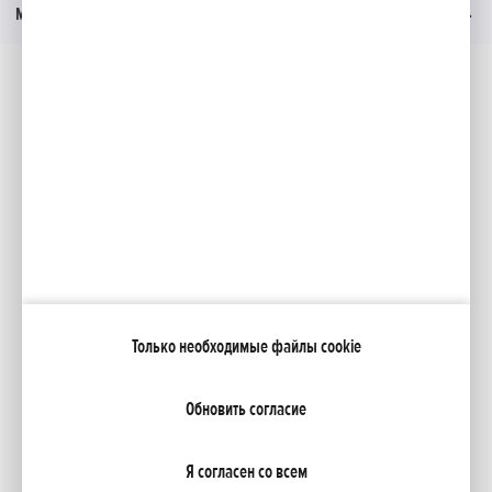
Меню
Социальные медиа
Facebook
YouTube
Каталоги
Moя Honda
Только необходимые файлы cookie
NCG Import Baltics OÜ
ПОЛИТИКА КОНФИДЕНЦИАЛЬНОСТИ
Настройки файлов cookie
Обновить согласие
Я согласен со всем