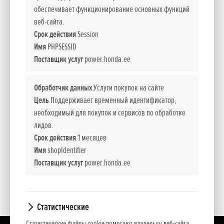
Объем топливного бака, л
3,1
обеспечивает функционирование основных функций
веб-сайта.
14
Срок действия
Session
42
Имя
PHPSESSID
Поставщик услуг
power.honda.ee
Обработчик данных
Услуги покупок на сайте
Цель
Поддерживает временный идентификатор,
Hydrostatic Drive
необходимый для покупок и сервисов по обработке
лидов.
Сухая масса, кг
100
Срок действия
1 месяцев
Уровень шума дБ (A)
102
Имя
shopIdentifier
Поставщик услуг
power.honda.ee
Показать содержимое всех категорий
Статистические
Статистические файлы cookie помогают владельцу веб-сайта