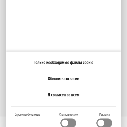
Facebook
YouTube
Каталоги
Moя Honda
Только необходимые файлы cookie
NCG Import Baltics OÜ
ПОЛИТИКА КОНФИДЕНЦИАЛЬНОСТИ
Настройки файлов cookie
Обновить согласие
Я согласен со всем
Строго необходимые
Статистические
Реклама