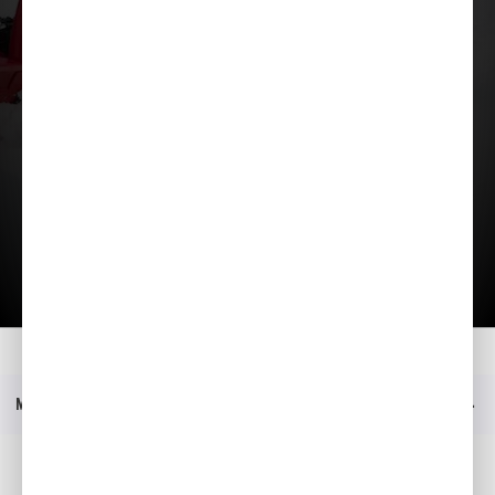
Загрузить презентацию
Главная
Moдeли
HSS 760 ETD
Технические данные
Меню
Социальные медиа