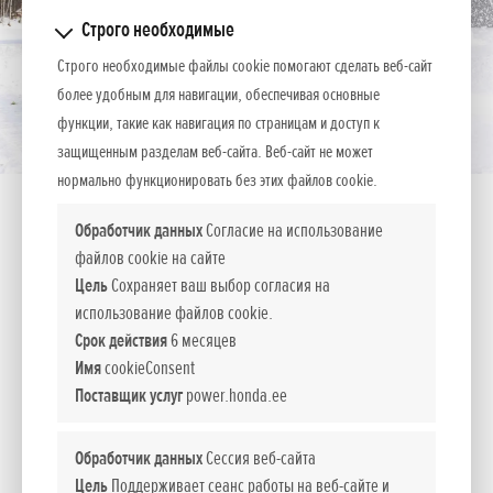
Строго необходимые
Строго необходимые файлы cookie помогают сделать веб-сайт
более удобным для навигации, обеспечивая основные
функции, такие как навигация по страницам и доступ к
защищенным разделам веб-сайта. Веб-сайт не может
нормально функционировать без этих файлов cookie.
Показать содержимое всех категорий
HSS 760 ETD
Обработчик данных
Согласие на использование
файлов cookie на сайте
Спецификация
Показать всё
Цель
Сохраняет ваш выбор согласия на
Двигатель
GX 200
использование файлов cookie.
Срок действия
6 месяцев
Мощность л.с.
5,5 (4,1kW)
Имя
cookieConsent
Поставщик услуг
power.honda.ee
Ширина зоны обработки, см
60
42
Обработчик данных
Сессия веб-сайта
Цель
Поддерживает сеанс работы на веб-сайте и