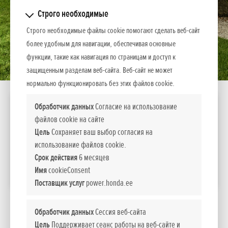
Строго необходимые
Строго необходимые файлы cookie помогают сделать веб-сайт
более удобным для навигации, обеспечивая основные
функции, такие как навигация по страницам и доступ к
защищенным разделам веб-сайта. Веб-сайт не может
нормально функционировать без этих файлов cookie.
MIIMO 2500 Live
Обработчик данных
Согласие на использование
файлов cookie на сайте
2 190
Стоимость
Цель
Сохраняет ваш выбор согласия на
EUR вкл. НДС 24%
использование файлов cookie.
2 590
Срок действия
6 месяцев
Имя
cookieConsent
СРАВНИТЬ
Поставщик услуг
power.honda.ee
*
Рекомендуемые розничные цены.
Обработчик данных
Сессия веб-сайта
Цель
Поддерживает сеанс работы на веб-сайте и