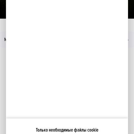
Загрузить презентацию
Главная
Moдeли
MIIMO 2500 Live
Прейскурант
Меню
Социальные медиа
Facebook
YouTube
Каталоги
Moя Honda
Только необходимые файлы cookie