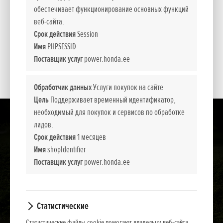
обеспечивает функционирование основных функций
Представленные цены, базовая комплектация и пакет дополнительного
веб-сайта.
оборудования носят информативный характер. NCG Import Baltics OÜ оставляет
Срок действия
Session
за собой право изменить цены и набор оборудования или прекратить продажу
Имя
PHPSESSID
какой-то модели без предварительного уведомления.
Поставщик услуг
power.honda.ee
Цены содержат налог с оборота.
Обработчик данных
Услуги покупок на сайте
Цель
Поддерживает временный идентификатор,
необходимый для покупок и сервисов по обработке
лидов.
Срок действия
1 месяцев
Имя
shopIdentifier
Поставщик услуг
power.honda.ee
Статистические
Статистические файлы cookie помогают владельцу веб-сайта