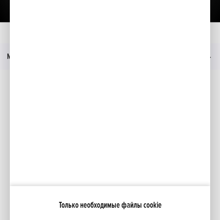
Главная
Moдeли
SSCL E
Прейскурант
Меню
Социальные медиа
Facebook
YouTube
Каталоги
Moя Honda
Только необходимые файлы cookie
NCG Import Baltics OÜ
ПОЛИТИКА КОНФИДЕНЦИАЛЬНОСТИ