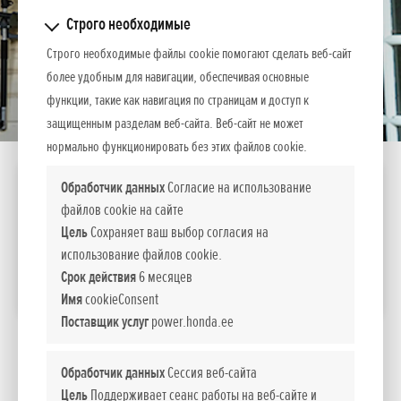
Строго необходимые
Строго необходимые файлы cookie помогают сделать веб-сайт
более удобным для навигации, обеспечивая основные
функции, такие как навигация по страницам и доступ к
защищенным разделам веб-сайта. Веб-сайт не может
нормально функционировать без этих файлов cookie.
SSCL E
Обработчик данных
Согласие на использование
файлов cookie на сайте
464
Стоимость
Цель
Сохраняет ваш выбор согласия на
EUR вкл. НДС 24%
использование файлов cookie.
Срок действия
6 месяцев
СРАВНИТЬ
Имя
cookieConsent
Поставщик услуг
power.honda.ee
*
Рекомендуемые розничные цены.
Обработчик данных
Сессия веб-сайта
Цель
Поддерживает сеанс работы на веб-сайте и