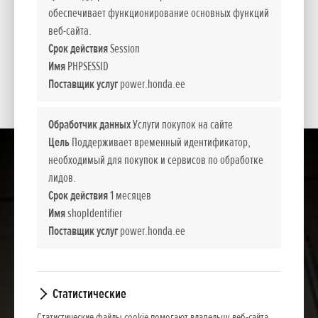
Представленные цены, базовая комплектация и пакет дополнительного
обеспечивает функционирование основных функций
оборудования носят информативный характер. NCG Import Baltics OÜ оставляет
веб-сайта.
за собой право изменить цены и набор оборудования или прекратить продажу
Срок действия
Session
какой-то модели без предварительного уведомления.
Имя
PHPSESSID
Цены содержат налог с оборота.
Поставщик услуг
power.honda.ee
Обработчик данных
Услуги покупок на сайте
Цель
Поддерживает временный идентификатор,
необходимый для покупок и сервисов по обработке
лидов.
Срок действия
1 месяцев
Имя
shopIdentifier
Поставщик услуг
power.honda.ee
Статистические
Статистические файлы cookie помогают владельцу веб-сайта