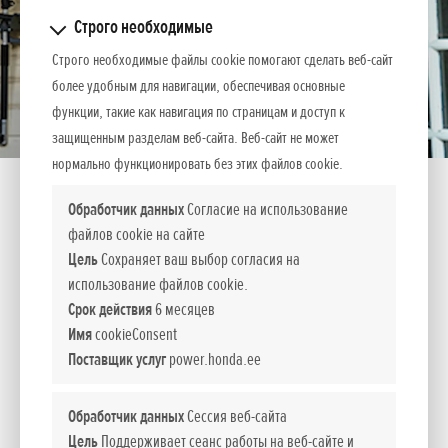
Строго необходимые
Строго необходимые файлы cookie помогают сделать веб-сайт
более удобным для навигации, обеспечивая основные
функции, такие как навигация по страницам и доступ к
защищенным разделам веб-сайта. Веб-сайт не может
нормально функционировать без этих файлов cookie.
Обработчик данных
Согласие на использование
файлов cookie на сайте
Цель
Сохраняет ваш выбор согласия на
Труба-удлиннитель SSES LE
использование файлов cookie.
Срок действия
6 месяцев
Имя
cookieConsent
Для того, чтобы без проблем работать в самых
Поставщик услуг
power.honda.ee
труднодоступных местах выбирайте 50 см и 1 м трубу-
удлиннитель.
Обработчик данных
Сессия веб-сайта
Цель
Поддерживает сеанс работы на веб-сайте и