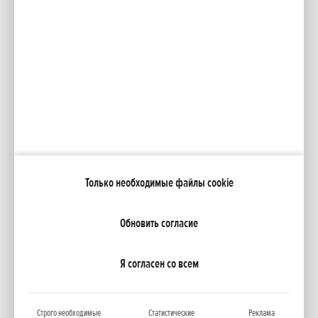
Социальные медиа
Facebook
YouTube
Каталоги
Moя Honda
Только необходимые файлы cookie
NCG Import Baltics OÜ
ПОЛИТИКА КОНФИДЕНЦИАЛЬНОСТИ
Настройки файлов cookie
Обновить согласие
Я согласен со всем
Строго необходимые
Статистические
Реклама