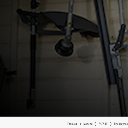
Главная
Moдeли
SSES LE
Прейскуран