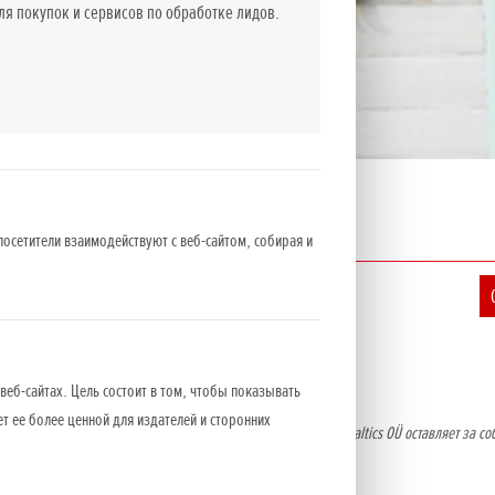
 покупок и сервисов по обработке лидов.
Стоимость
посетители взаимодействуют с веб-сайтом, собирая и
EUR вкл. НДС 24%
226
веб-сайтах. Цель состоит в том, чтобы показывать
ет ее более ценной для издателей и сторонних
о оборудования носят информативный характер. NCG Import Baltics OÜ оставляет за со
ительного уведомления.