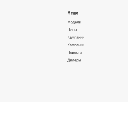
Меню
Moдeли
Цeны
Кампании
Кампании
Новocти
Дилеры