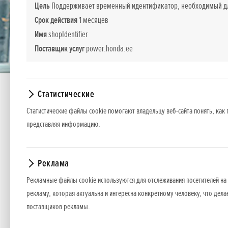
Цель
Поддерживает временный идентификатор, необходимый для
Срок действия
1 месяцев
Имя
shopIdentifier
Поставщик услуг
power.honda.ee
Статистические
SSES LE
Статистические файлы cookie помогают владельцу веб-сайта понять, как 
представляя информацию.
SSES LE
Реклама
*
Рекомендуемые розничные цены.
Рекламные файлы cookie используются для отслеживания посетителей на 
рекламу, которая актуальна и интересна конкретному человеку, что дела
Представленные цены, базовая комплектация и пакет дополнительног
поставщиков рекламы.
оборудования или прекратить продажу какой-то модели без предвар
Цены содержат налог с оборота.