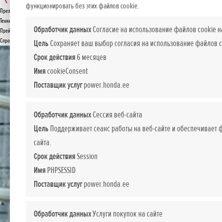
SSES LE
функционировать без этих файлов cookie.
Презентация
ПРЕДЛОЖЕНИЕ
Технические данные
Обработчик данных
Согласие на использование файлов cookie н
Прейскурант
Спросите подробнее
Цель
Сохраняет ваш выбор согласия на использование файлов c
Срок действия
6 месяцев
Имя
cookieConsent
Поставщик услуг
power.honda.ee
Обработчик данных
Сессия веб-сайта
Цель
Поддерживает сеанс работы на веб-сайте и обеспечивает
сайта.
Срок действия
Session
Имя
PHPSESSID
Поставщик услуг
power.honda.ee
Обработчик данных
Услуги покупок на сайте