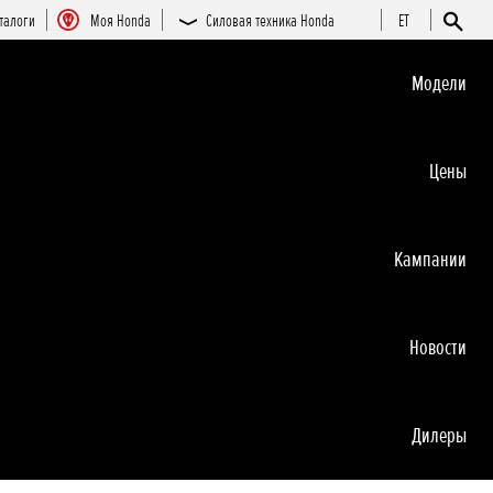
талоги
Moя Honda
Силовая техника Honda
ET
Moдeли
Цeны
Кампании
Новocти
Дилеры