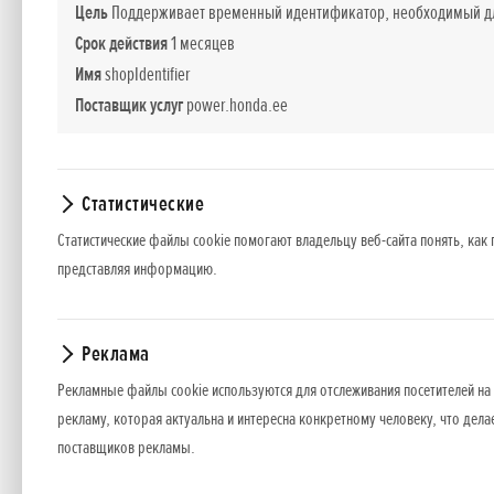
триммеры, генераторы и водяные насосы
Цель
Поддерживает временный идентификатор, необходимый для
устанавливают автоматические газоноко
Срок действия
1 месяцев
Имя
shopIdentifier
Mehka AS
– магазины расположены в Оте
Поставщик услуг
power.honda.ee
Предприятие работает с 1992 года, осно
сотрудников, занимающихся продажей и 
Статистические
лодочные моторы, садовую технику и си
Статистические файлы cookie помогают владельцу веб-сайта понять, как 
гарантии, а также продают запчасти.
представляя информацию.
Mehka Eesti OÜ
– магазины расположены в
Реклама
Предприятие работает с 2015 года и явл
Рекламные файлы cookie используются для отслеживания посетителей на 
Специализируется на продаже и обслужи
рекламу, которая актуальна и интересна конкретному человеку, что дела
технику и силовую технику. Помимо прод
поставщиков рекламы.
запчасти.