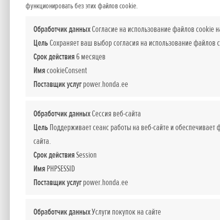
функционировать без этих файлов cookie.
Добавлено 19.04.2018
Обработчик данных
Согласие на использование файлов cookie н
Новые дилеры Honda Po
Цель
Сохраняет ваш выбор согласия на использование файлов c
Срок действия
6 месяцев
Имя
cookieConsent
Поставщик услуг
power.honda.ee
Официальный поставщик Honda в Прибалти
специализирующихся на продаже, обслужи
Обработчик данных
Сессия веб-сайта
Цель
Поддерживает сеанс работы на веб-сайте и обеспечивает
Новые представительства открылись в Тал
сайта.
Срок действия
Session
KJ Aiatehnika
– находится в Виймси, Хаа
Имя
PHPSESSID
Поставщик услуг
power.honda.ee
Предприятие работает с 2012 года, спец
Обработчик данных
В магазине представлен широкий ассорт
Услуги покупок на сайте