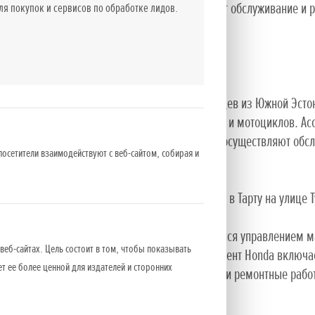
. Помимо продажи, здесь также осуществляют обслуживание и р
 покупок и сервисов по обработке лидов.
силки.
пяэ, Выру и Валга.
вано 4 связанными с лесным хозяйством эстонцев из Южной Эсто
обслуживанием качественной садовой техники и мотоциклов. Ас
ловую технику. Помимо продажи, здесь также осуществляют обс
посетители взаимодействуют с веб-сайтом, собирая и
 Таллинне, на Петербургском шоссе, а также в Тарту на улице Т
яется дочерней фирмой Mehka AS, занимающейся управлением маг
веб-сайтах. Цель состоит в том, чтобы показывать
вании садовой техники и мотоциклов. Ассортимент Honda включа
ет ее более ценной для издателей и сторонних
ажи, здесь также осуществляют обслуживание и ремонтные работ