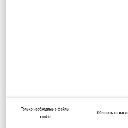
Tелефон: +372 655 7177
Э-почта:
tallinn@mehka.ee
Сайт:
www.mehka.ee
Mehka Tartu
Turu 34, Tartu
Часы работы:
Только необходимые файлы
Обновить согласи
cookie
Пн-Пт 9.00 – 18.00