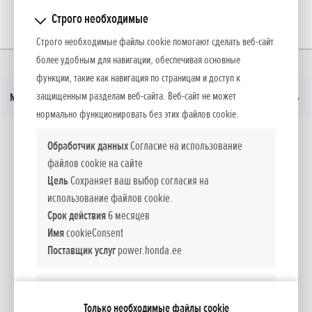
Строго необходимые
Строго необходимые файлы cookie помогают сделать веб-сайт
более удобным для навигации, обеспечивая основные
Главная
Новocти
Тест газонокосилок Honda в журнале Kodukiri. Vol 2.
функции, такие как навигация по страницам и доступ к
защищенным разделам веб-сайта. Веб-сайт не может
Меню
нормально функционировать без этих файлов cookie.
Социальные медиа
Обработчик данных
Согласие на использование
файлов cookie на сайте
Цель
Сохраняет ваш выбор согласия на
Facebook
YouTube
использование файлов cookie.
Срок действия
6 месяцев
Имя
cookieConsent
Поставщик услуг
power.honda.ee
Каталоги
Moя Honda
Обработчик данных
Сессия веб-сайта
Цель
Поддерживает сеанс работы на веб-сайте и
Только необходимые файлы cookie