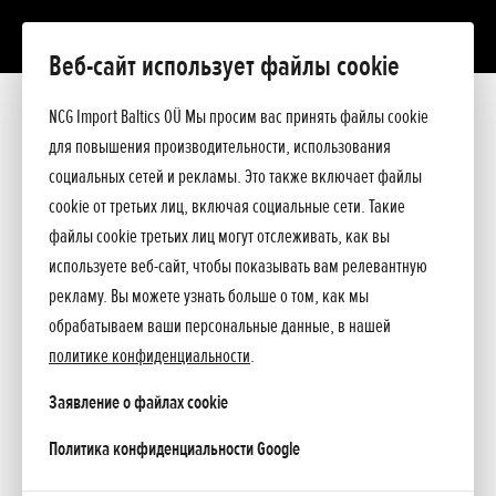
Веб-сайт использует файлы cookie
Добавлено 30.06.2014
NCG Import Baltics OÜ Мы просим вас принять файлы cookie
Тест газонокосилок Honda в журнале
для повышения производительности, использования
социальных сетей и рекламы. Это также включает файлы
Kodukiri. Vol 2.
cookie от третьих лиц, включая социальные сети. Такие
файлы cookie третьих лиц могут отслеживать, как вы
В прошлом месяце в журнел Kodukiri тестировали
используете веб-сайт, чтобы показывать вам релевантную
газонокосилки Honda, в июле настал черед серии косилок
рекламу. Вы можете узнать больше о том, как мы
HRX.
обрабатываем ваши персональные данные, в нашей
политике конфиденциальности
.
Также прошел конкурс читательских писем, в результате
Заявление о файлах cookie
которого была разыграна газонокосилка мечты Honda.
opens in a new tab
Политика конфиденциальности Google
НАЗАД