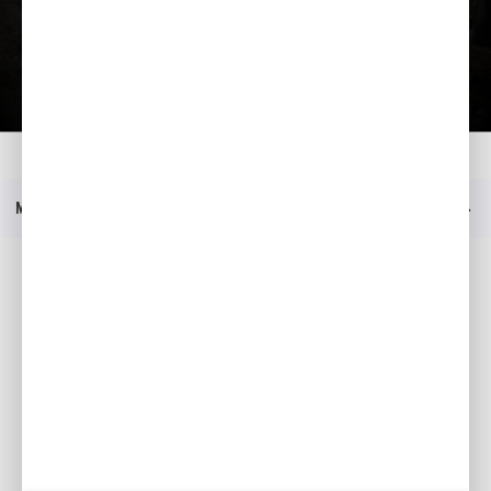
Загрузить презентацию
Главная
Moдeли
FF 300
Прейскурант
Меню
Социальные медиа
Facebook
YouTube
Каталоги
Moя Honda