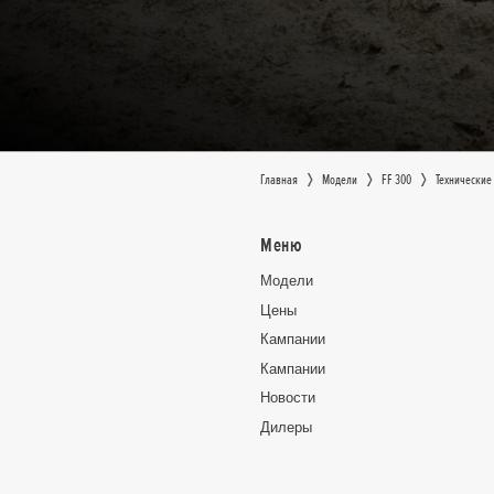
Главная
Moдeли
FF 300
Технические
Меню
Moдeли
Цeны
Кампании
Кампании
Новocти
Дилеры