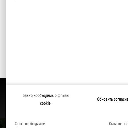
Ширина зоны обработки, см
Объем топливного бака, л
Сухая масса, кг
Уровень шума дБ (A)
Показать содержимое всех категорий
Только необходимые файлы
Обновить согласи
cookie
Строго необходимые
Статистическ