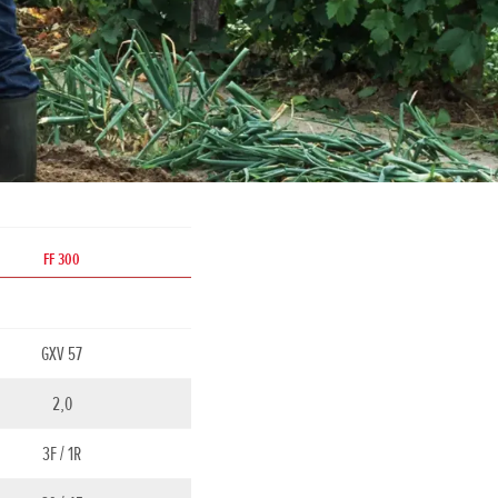
FF 300
GXV 57
2,0
3F / 1R