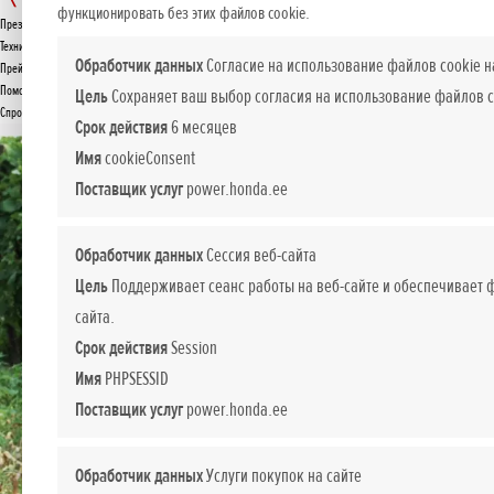
FF 300
функционировать без этих файлов cookie.
Презентация
Технические данные
ПРЕДЛОЖЕНИЕ
Обработчик данных
Согласие на использование файлов cookie н
Прейскурант
Помощь при покупке
Цель
Сохраняет ваш выбор согласия на использование файлов c
Спросите подробнее
Срок действия
6 месяцев
Имя
cookieConsent
Поставщик услуг
power.honda.ee
Обработчик данных
Сессия веб-сайта
Цель
Поддерживает сеанс работы на веб-сайте и обеспечивает
сайта.
Срок действия
Session
Имя
PHPSESSID
Поставщик услуг
power.honda.ee
Обработчик данных
Услуги покупок на сайте