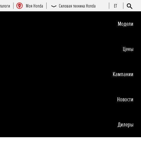
талоги
Moя Honda
Силовая техника Honda
ET
Moдeли
Цeны
Кампании
Новocти
Дилеры