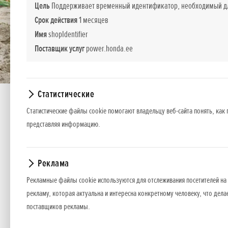
Цель
Поддерживает временный идентификатор, необходимый для
Срок действия
1 месяцев
Имя
shopIdentifier
Поставщик услуг
power.honda.ee
Статистические
Статистические файлы cookie помогают владельцу веб-сайта понять, как 
Показать содержимое всех категорий
представляя информацию.
Спецификация
Показать всё
Двигатель
Реклама
Рекламные файлы cookie используются для отслеживания посетителей на 
Мощность л.с.
рекламу, которая актуальна и интересна конкретному человеку, что дела
поставщиков рекламы.
Привод