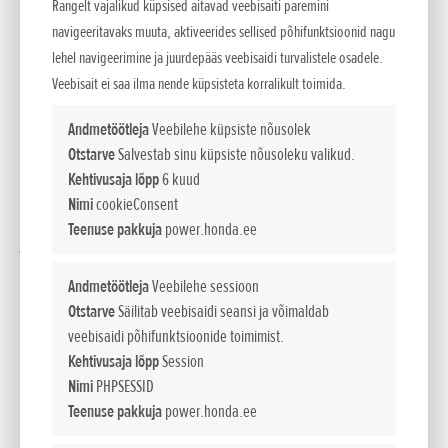
Rangelt vajalikud küpsised aitavad veebisaiti paremini
hoida. „Laps on muruniiduki müraga kõhus üles kasvanud.
navigeeritavaks muuta, aktiveerides sellised põhifunktsioonid nagu
Nüüd on see rohkem mehe töö, aga tema pole alati kodus ja
lehel navigeerimine ja juurdepääs veebisaidi turvalistele osadele.
kui on kodus, ei pruugi niitmisilm olla,“ sõnab Agri. Hea muru
Veebisait ei saa ilma nende küpsisteta korralikult toimida.
eeldus on, et seda tuleks niita sagedamini kui kord nädalas,
Andmetöötleja
Veebilehe küpsiste nõusolek
aga noorel perel oma aia tarvis nii palju aega pole.
Otstarve
Salvestab sinu küpsiste nõusoleku valikud.
„Kas nüüd jääme kogu niitmisrõõmust ilma,“ küsib peremees
Kehtivusaja lõpp
6 kuud
Anton. Arusaadav – oma majas elatakse alles teist suve ning
Nimi
cookieConsent
muru niitmine ja grillimine kuuluvad majaomaniku rõõmude
Teenuse pakkuja
power.honda.ee
juurde.
„Esimest korda näen inimest, kes muruniitmist rõõmuks
Andmetöötleja
Veebilehe sessioon
peab,“ ütleb Marko Ljah Bestyardist, kes robotniidukit
Otstarve
Säilitab veebisaidi seansi ja võimaldab
paigaldama tuli. „Teil on siin umbes 500–600 m2 niidetavat
veebisaidi põhifunktsioonide toimimist.
ala, siin piisab ühe akuga Honda Miimost, üle 1000 m2 ning
Kehtivusaja lõpp
Session
keerukamate kruntide puhul soovitame kahe akuga mudelit.“
Nimi
PHPSESSID
„Piirdekaabli paigaldamine ja süsteemi seadistus oleneb
Teenuse pakkuja
power.honda.ee
krundi suurusest ja keerukusest – kui palju on peenraid ja