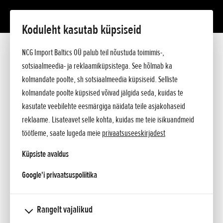
Koduleht kasutab küpsiseid
Lisatud 09.07.2015
NCG Import Baltics OÜ palub teil nõustuda toimimis-,
Kodukirja artikkel: "TESTIME MURETUT
sotsiaalmeedia- ja reklaamiküpsistega. See hõlmab ka
kolmandate poolte, sh sotsiaalmeedia küpsiseid. Selliste
ELU ROBOTNIIDUKIGA"
kolmandate poolte küpsised võivad jälgida seda, kuidas te
kasutate veebilehte eesmärgiga näidata teile asjakohaseid
Kui Honda Miimo robotniiduk Uuesalu elurajooni Agri ja Anton
reklaame. Lisateavet selle kohta, kuidas me teie isikuandmeid
Jegorovi ning nende pisitütre Arini koju jõuab, on seal muru
töötleme, saate lugeda meie
privaatsuseeskirjadest
parajalt pikk ning pererahvas pigem mõõdukalt skeptiline, et
Küpsiste avaldus
kas uuest kodumasinast ka kasu tõuseb ja kuidas tõuseb.
Pole ju enne keegi robotmuruniidukit näinud.
opens in a new tab
Google'i privaatsuspoliitika
„Varem niitsin muru mina, aga lapse kõrvalt enam pole aega,
tema nõuab oma,“ ütleb pereema Agri. Tütreke on 10kuune,
Rangelt vajalikud
teeb oma esimesi samme ning tal on vaja pidevalt silm peal