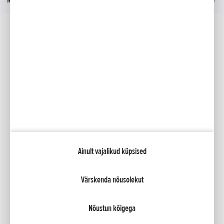
Sotsiaalmeedia
Facebook
YouTube
Kataloogid
Minu Honda
Ainult vajalikud küpsised
NCG Import Baltics OÜ
Privaatsustingimused ja küpsiste poliitika
Küpsiste seaded
Värskenda nõusolekut
Nõustun kõigega