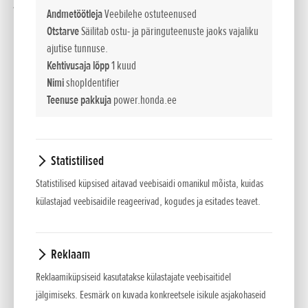
jõudu meie Honda kommertsklassi GX-seeria mootoritest,
Andmetöötleja
Veebilehe ostuteenused
mis on tuntud oma tubli vastupidavuse ja ökonoomsuse
Otstarve
Säilitab ostu- ja päringuteenuste jaoks vajaliku
poolest. Üldotstarbelistel WB-seeria pumpadel on
ajutise tunnuse.
kulumiskindel malmist spiraalkamber ja tiivik, mis lisavad
Kehtivusaja lõpp
1 kuud
vastupidavust ka veidi savi või liiva sisaldava vee
Nimi
shopIdentifier
käitlemiseks, näiteks ehitusplatsidel ja üleujutuste korral.
Teenuse pakkuja
power.honda.ee
Kummist mootoripadjad vähendavad vibratsioonist tingitud
mehaanilist koormust. Võttes enda kanda kõige raskemad
tööd, võimaldavad Honda reoveepumbad vees heljuval prahil
Statistilised
ilma ummistuste ja kahjustusteta läbi pumba voolata.
Statistilised küpsised aitavad veebisaidi omanikul mõista, kuidas
Kestvust ja kulumiskindlust silmas pidades on need
külastajad veebisaidile reageerivad, kogudes ja esitades teavet.
varustatud ränikarbiidust tihendiga ja ainulaadse koonilise
malmtiivikuga, mis vähendab samuti kulumist. 45° kaldega
kummipadjad tagavad minimaalse vibratsiooni mootori
Reklaam
kõrgetel pööretel. Hooldusluugi kiirkinnitused muudavad
Reklaamiküpsiseid kasutatakse külastajate veebisaitidel
pumba kontrollimise ja puhastamise kiireks ja lihtsaks.
jälgimiseks. Eesmärk on kuvada konkreetsele isikule asjakohaseid