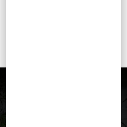
KOONILINE TIIVIK
Tõhus pumpamine ja eeltäitmine minimaalse kulumise ja
ummistumisohuga.
HOOLDUSLUUK
Kiire ja lihtne juurdepääs kontrollimiseks ja puhastamiseks,
et lühendada pumba seisuaega.