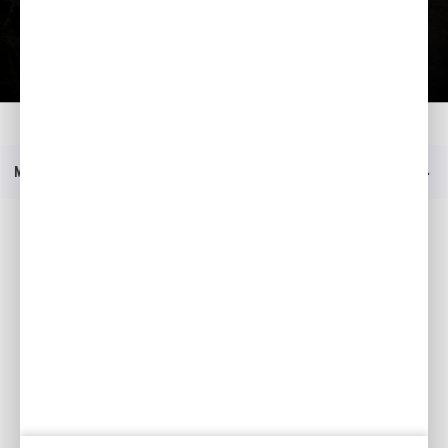
Lae tutvustus alla
Kodu
Mudelid
WT 20 X
Tutvustus
Menüü
Sotsiaalmeedia
Facebook
YouTube
Kataloogid
Minu Honda