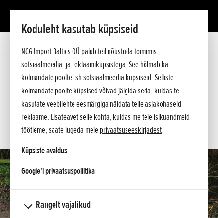
Koduleht kasutab küpsiseid
WT 20 X
Tutvustus
NCG Import Baltics OÜ palub teil nõustuda toimimis-,
Tehnilised andmed
sotsiaalmeedia- ja reklaamiküpsistega. See hõlmab ka
Hinnakiri
KÜSI PAKKUMIST
kolmandate poolte, sh sotsiaalmeedia küpsiseid. Selliste
Ostuabi
kolmandate poolte küpsised võivad jälgida seda, kuidas te
Küsi lisa
SOOVIN TEENINDUSE AEGA
kasutate veebilehte eesmärgiga näidata teile asjakohaseid
reklaame. Lisateavet selle kohta, kuidas me teie isikuandmeid
KONTAKT
töötleme, saate lugeda meie
privaatsuseeskirjadest
Küpsiste avaldus
opens in a new tab
Google'i privaatsuspoliitika
Rangelt vajalikud