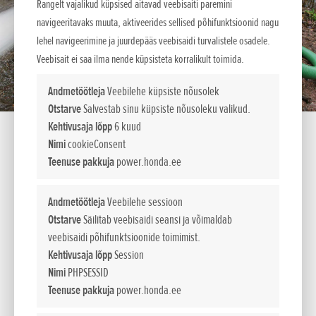
Rangelt vajalikud küpsised aitavad veebisaiti paremini
navigeeritavaks muuta, aktiveerides sellised põhifunktsioonid nagu
lehel navigeerimine ja juurdepääs veebisaidi turvalistele osadele.
Veebisait ei saa ilma nende küpsisteta korralikult toimida.
Andmetöötleja
Veebilehe küpsiste nõusolek
Otstarve
Salvestab sinu küpsiste nõusoleku valikud.
Kehtivusaja lõpp
6 kuud
Nimi
cookieConsent
Teenuse pakkuja
power.honda.ee
WT 20 X
Andmetöötleja
Veebilehe sessioon
Otstarve
Säilitab veebisaidi seansi ja võimaldab
veebisaidi põhifunktsioonide toimimist.
SUURE TOOTLIKKUSEGA, REOVEE- JA KEMIKAALIPUMBAD
Kehtivusaja lõpp
Session
Suure veekoguse kiireks pumpamiseks ettenähtud Honda
Nimi
PHPSESSID
üldotstarbelised ja reoveepumbad on professionaalide valik.
Teenuse pakkuja
power.honda.ee
Need tugeva raamiga vastupidavad pumbad ammutavad