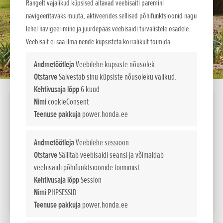
Rangelt vajalikud küpsised aitavad veebisaiti paremini
navigeeritavaks muuta, aktiveerides sellised põhifunktsioonid nagu
lehel navigeerimine ja juurdepääs veebisaidi turvalistele osadele.
Veebisait ei saa ilma nende küpsisteta korralikult toimida.
Andmetöötleja
Veebilehe küpsiste nõusolek
Otstarve
Salvestab sinu küpsiste nõusoleku valikud.
Kehtivusaja lõpp
6 kuud
Nimi
cookieConsent
F 220
Teenuse pakkuja
power.honda.ee
Mootor
Võimsus
hj
Andmetöötleja
Veebilehe sessioon
GXV 57
2,0
Otstarve
Säilitab veebisaidi seansi ja võimaldab
992
Maksumus
veebisaidi põhifunktsioonide toimimist.
EUR sis. km 24%
Kehtivusaja lõpp
Session
Nimi
PHPSESSID
LISA VÕRDLUSESSE
Teenuse pakkuja
power.honda.ee