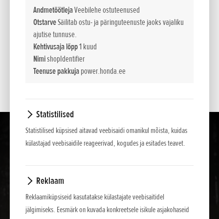
*
Soovituslikud jaemüügihinnad.
Andmetöötleja
Veebilehe ostuteenused
Otstarve
Säilitab ostu- ja päringuteenuste jaoks vajaliku
ajutise tunnuse.
Esitatud hinnad, põhivarustus ja lisavarustuse valik on teavitava iseloomuga . NCG
Kehtivusaja lõpp
1 kuud
Import Baltics OÜ jätab õiguse muuta hindu ja varustuse loetelu või lõpetada mõne
Nimi
shopIdentifier
mudeli müük ette teatamata.
Teenuse pakkuja
power.honda.ee
Hinnad sisaldavad käibemaksu.
Statistilised
Statistilised küpsised aitavad veebisaidi omanikul mõista, kuidas
külastajad veebisaidile reageerivad, kogudes ja esitades teavet.
Reklaam
Reklaamiküpsiseid kasutatakse külastajate veebisaitidel
jälgimiseks. Eesmärk on kuvada konkreetsele isikule asjakohaseid