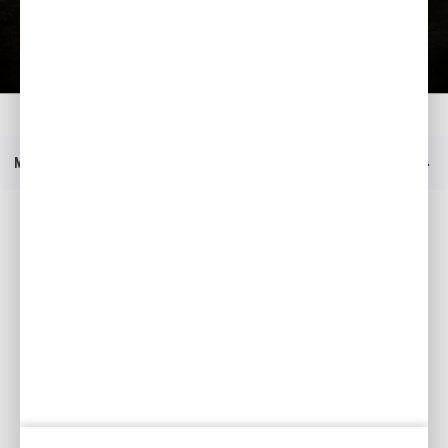
Lae tutvustus alla
Kodu
Mudelid
F 220
Hinnakiri
Menüü
Sotsiaalmeedia
Facebook
YouTube
Kataloogid
Minu Honda