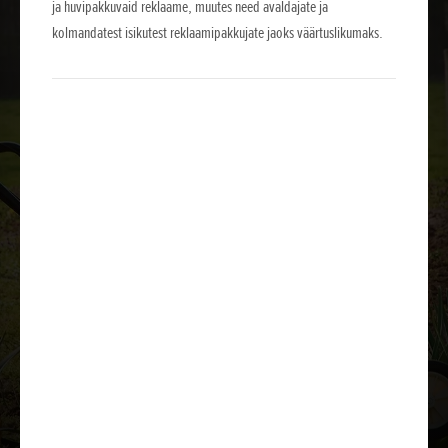
ja huvipakkuvaid reklaame, muutes need avaldajate ja
kolmandatest isikutest reklaamipakkujate jaoks väärtuslikumaks.