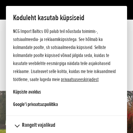
Koduleht kasutab küpsiseid
F 220
Tutvustus
NCG Import Baltics OÜ palub teil nõustuda toimimis-,
Tehnilised andmed
sotsiaalmeedia- ja reklaamiküpsistega. See hõlmab ka
Hinnakiri
KÜSI PAKKUMIST
kolmandate poolte, sh sotsiaalmeedia küpsiseid. Selliste
Ostuabi
kolmandate poolte küpsised võivad jälgida seda, kuidas te
Küsi lisa
SOOVIN TEENINDUSE AEGA
kasutate veebilehte eesmärgiga näidata teile asjakohaseid
reklaame. Lisateavet selle kohta, kuidas me teie isikuandmeid
KONTAKT
töötleme, saate lugeda meie
privaatsuseeskirjadest
Küpsiste avaldus
opens in a new tab
Google'i privaatsuspoliitika
Rangelt vajalikud