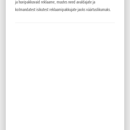
ja huvipakkuvaid reklaame, muutes need avaldajate ja
Versamow™ selektiivne multšimissüsteem
kolmandatest isikutest reklaamipakkujate jaoks väärtuslikumaks.
Üheainsa hoovaga Honda Versamow' süsteem kogub lõigatud
muru kas kotti või hakib selle peeneks ning lisab mullale,
tehes lõigatud murust loodusliku väetise.
Profimootor
Need mootorid on loodud spetsiaalselt rohkeks ja
professionaalseks tööks. Mootorid on rippklappidega (OHV) ja
raske tööga toimetulekuks järgmiste detailidega:
malmsilindrid, laagrikomplekt, mis toetab väntvõlli, tõhus
õhufilter ja terasest
ventilaatorikate.
Muudetav kiirus: hüdrostaatiline käigukast
Suur kütusepaak