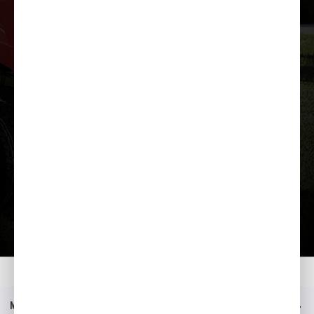
Lae tutvustus alla
Kodu
Mudelid
HF 2625 HM
Tutvustus
Menüü