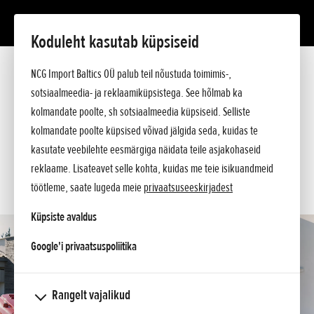
Koduleht kasutab küpsiseid
HF 2625 HM
Tutvustus
NCG Import Baltics OÜ palub teil nõustuda toimimis-,
Tehnilised andmed
sotsiaalmeedia- ja reklaamiküpsistega. See hõlmab ka
Hinnakiri
KÜSI PAKKUMIST
kolmandate poolte, sh sotsiaalmeedia küpsiseid. Selliste
Ostuabi
kolmandate poolte küpsised võivad jälgida seda, kuidas te
Küsi lisa
SOOVIN TEENINDUSE AEGA
kasutate veebilehte eesmärgiga näidata teile asjakohaseid
reklaame. Lisateavet selle kohta, kuidas me teie isikuandmeid
KONTAKT
töötleme, saate lugeda meie
privaatsuseeskirjadest
Küpsiste avaldus
opens in a new tab
Google'i privaatsuspoliitika
Rangelt vajalikud