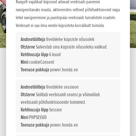
Rangelt vajalikud küpsised aitavad veebisaiti paremini
navigeeritavaks muuta, aktiveerides sellised põhifunktsioonid nagu
lehel navigeerimine ja juurdepääs veebisaidi turvalistele osadele.
Veebisait ei saa ilma nende küpsisteta korralikult toimida.
Andmetöötleja
Veebilehe küpsiste nõusolek
Otstarve
Salvestab sinu küpsiste nõusoleku valikud.
Kehtivusaja lõpp
6 kuud
Nimi
cookieConsent
Teenuse pakkuja
power.honda.ee
HF 2625 K1 HM
Andmetöötleja
Veebilehe sessioon
Premium-klassi murutraktorid
Otstarve
Säilitab veebisaidi seansi ja võimaldab
veebisaidi põhifunktsioonide toimimist.
Ideaalsed suurte muruplatside, parkide ja
Kehtivusaja lõpp
Session
spordiväljakute jaoks.
Nimi
PHPSESSID
Need murutraktorid on loodud selleks, et saaksite parima
Teenuse pakkuja
power.honda.ee
niitmis- ja kogumistulemuse mistahes seisus muru korral, nii