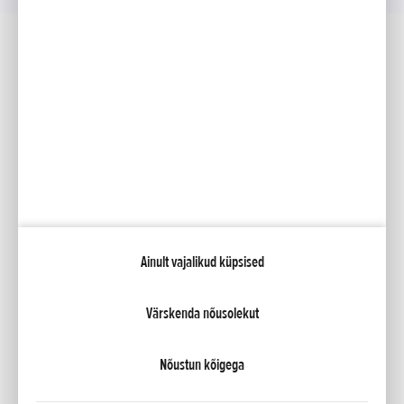
Sotsiaalmeedia
Facebook
YouTube
Kataloogid
Minu Honda
Ainult vajalikud küpsised
NCG Import Baltics OÜ
Privaatsustingimused ja küpsiste poliitika
Küpsiste seaded
Värskenda nõusolekut
Nõustun kõigega