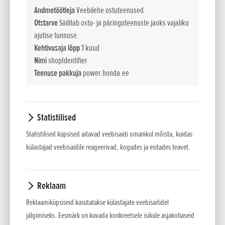
et järele ei jääks niidetud liblesid ega niitmata kohti. Honda
Andmetöötleja
Veebilehe ostuteenused
mootoritega murutraktorid lähevad alati hästi käima ja
Otstarve
Säilitab ostu- ja päringuteenuste jaoks vajaliku
ajutise tunnuse.
saavad takerdumata ja ummistumata hakkama ka rasketes
Kehtivusaja lõpp
1 kuud
tingimustes. Honda murutraktoritega saate muru hooldada
Nimi
shopIdentifier
kolmel moel: muru või lehti kokku kogudes, muru tagant
Teenuse pakkuja
power.honda.ee
välja suunates või multšimissüsteemi kasutades.
Sünkroonne terade töö
Mõlemal teral on kattuvad niitmisalad, et niitmine oleks
Statistilised
täpne ja et vältida pööretel niitmata jäänud alade tekkimist.
Statistilised küpsised aitavad veebisaidi omanikul mõista, kuidas
külastajad veebisaidile reageerivad, kogudes ja esitades teavet.
Optiflow
Lõikekorpuse all olev ventilaatoriga süsteem parandab õhu
liikumist lõikekorpuse ja kiire õhuvooluga kogumiskoti vahel.
Reklaam
See muudab murutraktori murukogumise märkimisväärselt
Reklaamiküpsiseid kasutatakse külastajate veebisaitidel
tõhusamaks.
jälgimiseks. Eesmärk on kuvada konkreetsele isikule asjakohaseid