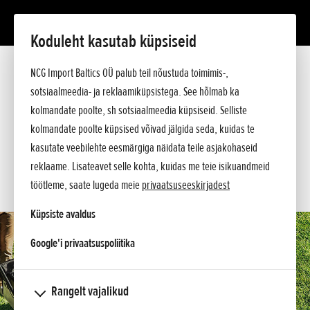
Koduleht kasutab küpsiseid
HRX 476 VY
Tutvustus
NCG Import Baltics OÜ palub teil nõustuda toimimis-,
Tehnilised andmed
sotsiaalmeedia- ja reklaamiküpsistega. See hõlmab ka
Hinnakiri
KÜSI PAKKUMIST
kolmandate poolte, sh sotsiaalmeedia küpsiseid. Selliste
Ostuabi
kolmandate poolte küpsised võivad jälgida seda, kuidas te
Küsi lisa
SOOVIN TEENINDUSE AEGA
kasutate veebilehte eesmärgiga näidata teile asjakohaseid
reklaame. Lisateavet selle kohta, kuidas me teie isikuandmeid
KONTAKT
töötleme, saate lugeda meie
privaatsuseeskirjadest
Küpsiste avaldus
opens in a new tab
Google'i privaatsuspoliitika
Rangelt vajalikud