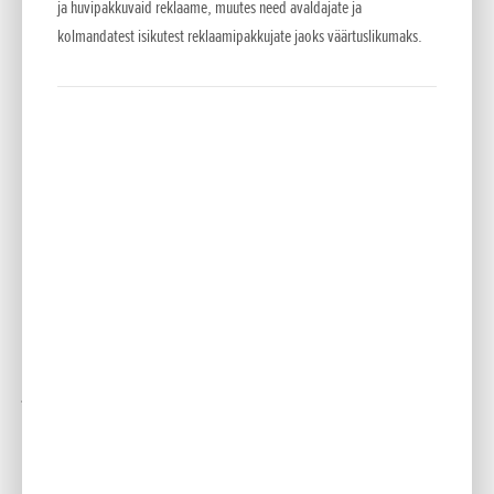
ja huvipakkuvaid reklaame, muutes need avaldajate ja
Nutikast materjalist tera
kolmandatest isikutest reklaamipakkujate jaoks väärtuslikumaks.
Kui tera tabab takistust, läheb see murdumise asemel pigem
väändesse. See hoiab ära lõikekorpuse lõhkumise ja mootori
võlli paindumise. Vahetage lihtsalt tera ära ja jätkake
niitmist.
Tugevdatud ühendus lõikekorpuse ja käepideme vahel
Eriline disain hoiab niitmisel ja transportimisel kahjustusi
ära.
Kergesti kokkupandav käepide
Kiire ja lihtne avada (ilma tööriistadeta), kõrgust reguleerida
ja kokku panna, et niidukit kompaktselt hoiustada.
Suure õhuvooluga kogumiskott
Eriline disain, mis tekitab kogumiskotis maksimaalse