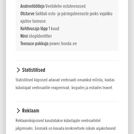
Andmetöötleja
Veebilehe ostuteenused
HRX-i muruniidukite omadused
Otstarve
Säilitab ostu- ja päringuteenuste jaoks vajaliku
ajutise tunnuse.
Meie HRX-i mudelivalikus on nii lükatavaid, iseliikuvaid,
Kehtivusaja lõpp
1 kuud
SMART Drive'iga, muudetava kiirusega kui ka tagarulliga
Nimi
shopIdentifier
muruniidukeid. Valige jõuliste ja vastupidavate mudelite seast
Teenuse pakkuja
power.honda.ee
sobiv välja ning võite olla kindel, et muru on suurepäraselt
kogutud ja kotti pandud, kogumiskoti tühjendamine võtab
vähem aega ja Teile jääb rohkem aega niitmiseks.
Statistilised
4 ühes lõikekorpuse kõrguse reguleerimine (HRX 476)
Statistilised küpsised aitavad veebisaidi omanikul mõista, kuidas
Säästke niitmiseks aega käepärase hoovaga, mis liigutab
külastajad veebisaidile reageerivad, kogudes ja esitades teavet.
lõikekorpust kõikidest ratastest korraga ülespoole.
Kuullaagrid nii esi- kui ka tagaratastel
Reklaam
Muruniiduki edasi-tagasi liigutamine ümber takistuste niites
Reklaamiküpsiseid kasutatakse külastajate veebisaitidel
käib imelihtsalt
jälgimiseks. Eesmärk on kuvada konkreetsele isikule asjakohaseid