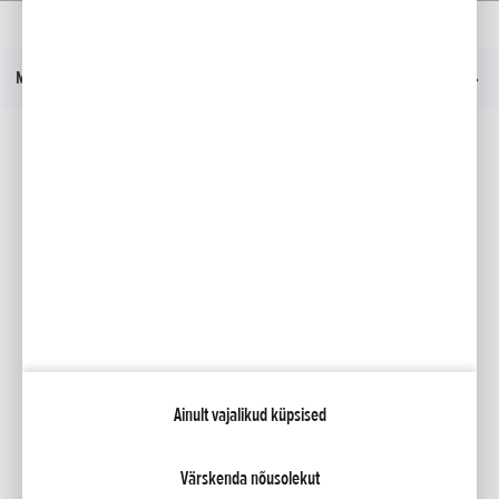
Kodu
Mudelid
HRX 476 VY
Tutvustus
Menüü
Sotsiaalmeedia
Facebook
YouTube
Kataloogid
Minu Honda
Ainult vajalikud küpsised
NCG Import Baltics OÜ
Privaatsustingimused ja küpsiste poliitika
Küpsiste seaded
Värskenda nõusolekut