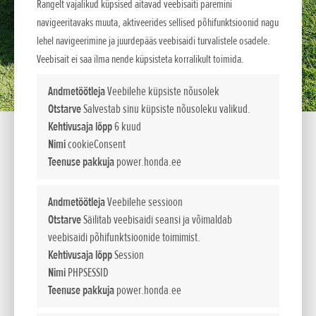
Rangelt vajalikud küpsised aitavad veebisaiti paremini
navigeeritavaks muuta, aktiveerides sellised põhifunktsioonid nagu
lehel navigeerimine ja juurdepääs veebisaidi turvalistele osadele.
Veebisait ei saa ilma nende küpsisteta korralikult toimida.
Andmetöötleja
Veebilehe küpsiste nõusolek
Otstarve
Salvestab sinu küpsiste nõusoleku valikud.
Kehtivusaja lõpp
6 kuud
Nimi
cookieConsent
Teenuse pakkuja
power.honda.ee
HRX 476 C2 VY
Andmetöötleja
Veebilehe sessioon
HRX
Otstarve
Säilitab veebisaidi seansi ja võimaldab
HRX-i mudelid saavad lihtsa vaevaga hakkama kuitahes suure
veebisaidi põhifunktsioonide toimimist.
muruplatsiga. Kergelt käivitatav ja kasutatav HRX tagab
Kehtivusaja lõpp
Session
parimad tulemused minimaalse pingutusega. Masin on
Nimi
PHPSESSID
loodud selliselt, et see säästab ka ümbritsevat keskkonda,
Teenuse pakkuja
power.honda.ee
tekitades vähe müra ja heitgaase.