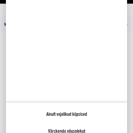
Kodu
Mudelid
HF 2625 HT
Tutvustus
Menüü
Sotsiaalmeedia
Facebook
YouTube
Kataloogid
Minu Honda
Ainult vajalikud küpsised
NCG Import Baltics OÜ
Privaatsustingimused ja küpsiste poliitika
Küpsiste seaded
Värskenda nõusolekut