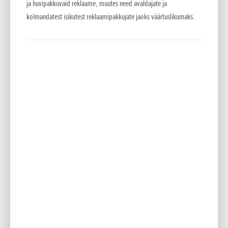
ja huvipakkuvaid reklaame, muutes need avaldajate ja
Versamow™ selektiivne multšimissüsteem
kolmandatest isikutest reklaamipakkujate jaoks väärtuslikumaks.
Üheainsa hoovaga Honda Versamow' süsteem kogub lõigatud
muru kas kotti või hakib selle peeneks ning lisab mullale,
tehes lõigatud murust loodusliku väetise.
Elektriline muru mahakallamine
Kogumiskoti saab avada ja selle tööd juhtida
elektrimootoriga. Piisab vaid lüliti vajutamisest.
Profimootor
Need mootorid on loodud spetsiaalselt rohkeks ja
professionaalseks tööks. Mootorid on rippklappidega (OHV) ja
raske tööga toimetulekuks järgmiste detailidega:
malmsilindrid, laagrikomplekt, mis toetab väntvõlli, tõhus
õhufilter ja terasest ventilaatorikate.