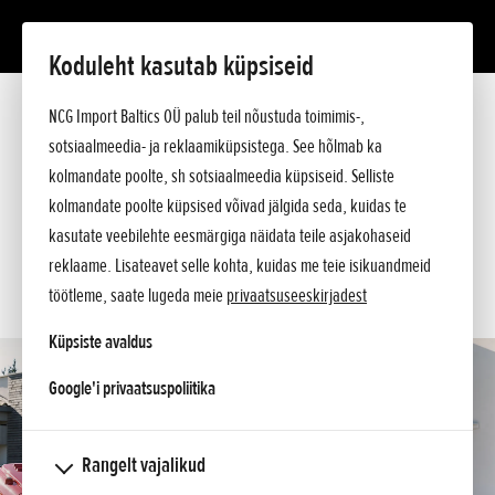
Koduleht kasutab küpsiseid
HF 2625 HT
Tutvustus
NCG Import Baltics OÜ palub teil nõustuda toimimis-,
Tehnilised andmed
sotsiaalmeedia- ja reklaamiküpsistega. See hõlmab ka
Hinnakiri
KÜSI PAKKUMIST
kolmandate poolte, sh sotsiaalmeedia küpsiseid. Selliste
Ostuabi
kolmandate poolte küpsised võivad jälgida seda, kuidas te
Küsi lisa
SOOVIN TEENINDUSE AEGA
kasutate veebilehte eesmärgiga näidata teile asjakohaseid
reklaame. Lisateavet selle kohta, kuidas me teie isikuandmeid
KONTAKT
töötleme, saate lugeda meie
privaatsuseeskirjadest
Küpsiste avaldus
opens in a new tab
Google'i privaatsuspoliitika
Rangelt vajalikud