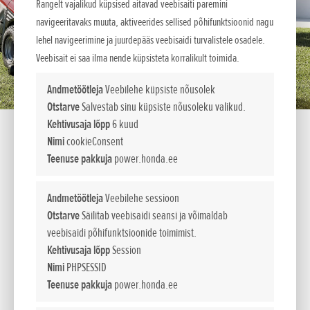
Rangelt vajalikud küpsised aitavad veebisaiti paremini
navigeeritavaks muuta, aktiveerides sellised põhifunktsioonid nagu
lehel navigeerimine ja juurdepääs veebisaidi turvalistele osadele.
Veebisait ei saa ilma nende küpsisteta korralikult toimida.
Andmetöötleja
Veebilehe küpsiste nõusolek
Otstarve
Salvestab sinu küpsiste nõusoleku valikud.
Kehtivusaja lõpp
6 kuud
Nimi
cookieConsent
Teenuse pakkuja
power.honda.ee
HF 2625 K1 HT
Andmetöötleja
Veebilehe sessioon
Premium-klassi murutraktorid
Otstarve
Säilitab veebisaidi seansi ja võimaldab
veebisaidi põhifunktsioonide toimimist.
Ideaalsed suurte muruplatside, parkide ja
Kehtivusaja lõpp
Session
spordiväljakute jaoks.
Nimi
PHPSESSID
Need murutraktorid on loodud selleks, et saaksite parima
Teenuse pakkuja
power.honda.ee
niitmis- ja kogumistulemuse mistahes seisus muru korral, nii