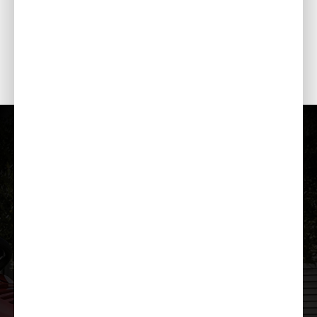
Muudetav kiirus: hüdrostaatiline käigukast
Suur kütusepaak