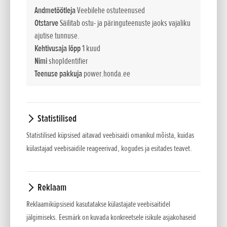
et järele ei jääks niidetud liblesid ega niitmata kohti. Honda
Andmetöötleja
Veebilehe ostuteenused
mootoritega murutraktorid lähevad alati hästi käima ja
Otstarve
Säilitab ostu- ja päringuteenuste jaoks vajaliku
ajutise tunnuse.
saavad takerdumata ja ummistumata hakkama ka rasketes
Kehtivusaja lõpp
1 kuud
tingimustes. Honda murutraktoritega saate muru hooldada
Nimi
shopIdentifier
kolmel moel: muru või lehti kokku kogudes, muru tagant
Teenuse pakkuja
power.honda.ee
välja suunates või multšimissüsteemi kasutades.
Sünkroonne terade töö
Mõlemal teral on kattuvad niitmisalad, et niitmine oleks
Statistilised
täpne ja et vältida pööretel niitmata jäänud alade tekkimist.
Statistilised küpsised aitavad veebisaidi omanikul mõista, kuidas
külastajad veebisaidile reageerivad, kogudes ja esitades teavet.
Optiflow
Lõikekorpuse all olev ventilaatoriga süsteem parandab õhu
liikumist lõikekorpuse ja kiire õhuvooluga kogumiskoti vahel.
Reklaam
See muudab murutraktori murukogumise märkimisväärselt
Reklaamiküpsiseid kasutatakse külastajate veebisaitidel
tõhusamaks.
jälgimiseks. Eesmärk on kuvada konkreetsele isikule asjakohaseid