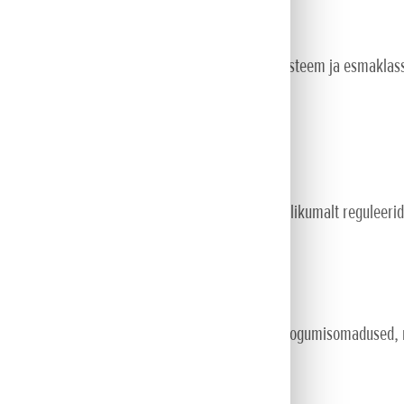
essionaalsele abile
guleerimine, Versamow ™ selektiivne multšimissüsteem ja esmaklass
d lihtsam.
tud pöidlakangidega võimaldab kiirust veelgi tundlikumalt reguleerid
iitrine kotimaht tagavad teile oma klassi parimad kogumisomadused, 
.