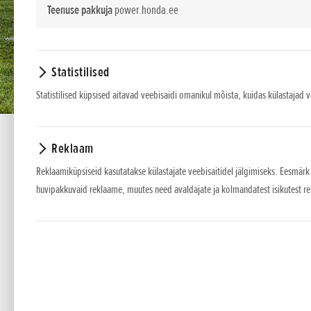
Teenuse pakkuja
power.honda.ee
Statistilised
Statistilised küpsised aitavad veebisaidi omanikul mõista, kuidas külastajad 
Reklaam
Reklaamiküpsiseid kasutatakse külastajate veebisaitidel jälgimiseks. Eesmärk
huvipakkuvaid reklaame, muutes need avaldajate ja kolmandatest isikutest r
HRN 536 C2 VK