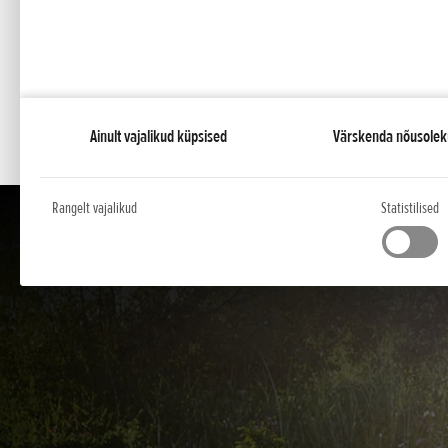
Iga kord ideaalselt niidetud muru
Käepidemest niidetud muruni: iga meie HRN-seeria uue
täpselt niita.
Ainult vajalikud küpsised
Värskenda nõusolek
Rangelt vajalikud
Statistilised