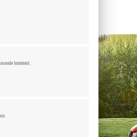
sioonide toimimist.
use.