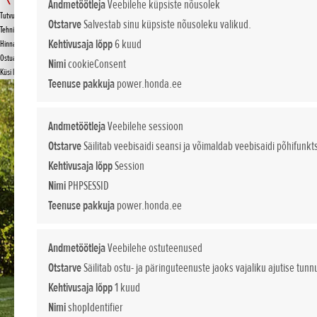
HRN 536 VK
Andmetöötleja
Veebilehe küpsiste nõusolek
Tutvustus
Otstarve
Salvestab sinu küpsiste nõusoleku valikud.
Tehnilised andmed
KÜSI PAKKUMIST
Kehtivusaja lõpp
6 kuud
Hinnakiri
Ostuabi
Nimi
cookieConsent
Küsi lisa
Teenuse pakkuja
power.honda.ee
Andmetöötleja
Veebilehe sessioon
Otstarve
Säilitab veebisaidi seansi ja võimaldab veebisaidi põhifunkt
Kehtivusaja lõpp
Session
Nimi
PHPSESSID
Teenuse pakkuja
power.honda.ee
Andmetöötleja
Veebilehe ostuteenused
Otstarve
Säilitab ostu- ja päringuteenuste jaoks vajaliku ajutise tunn
Kehtivusaja lõpp
1 kuud
Nimi
shopIdentifier