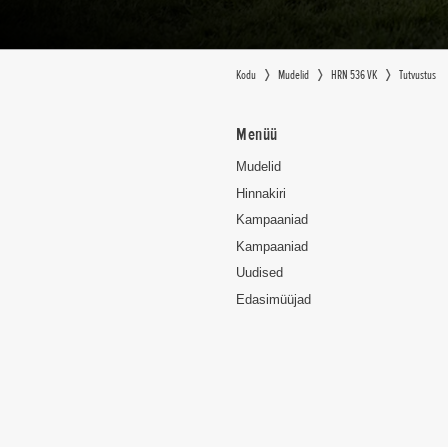
Kodu
Mudelid
HRN 536 VK
Tutvustus
Menüü
Mudelid
Hinnakiri
Kampaaniad
Kampaaniad
Uudised
Edasimüüjad