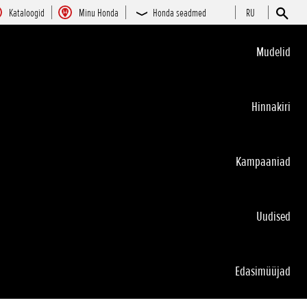
Kataloogid
Minu Honda
Honda seadmed
RU
Mudelid
Hinnakiri
Kampaaniad
Uudised
Edasimüüjad