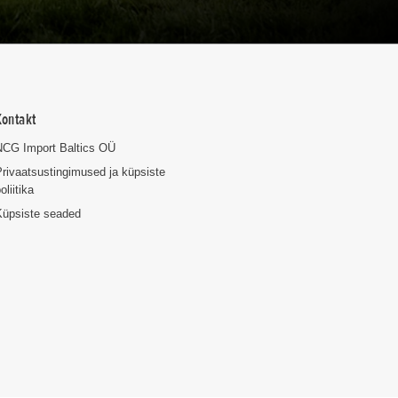
Kontakt
NCG Import Baltics OÜ
rivaatsustingimused ja küpsiste
oliitika
Küpsiste seaded