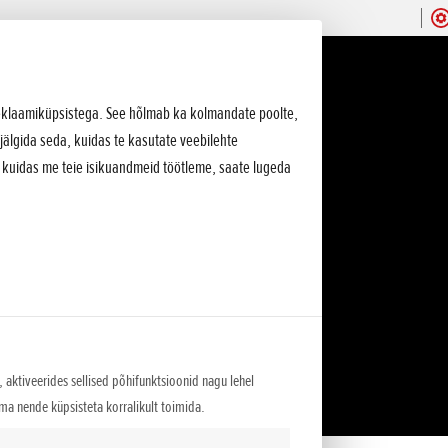
 reklaamiküpsistega. See hõlmab ka kolmandate poolte,
jälgida seda, kuidas te kasutate veebilehte
, kuidas me teie isikuandmeid töötleme, saate lugeda
 aktiveerides sellised põhifunktsioonid nagu lehel
lma nende küpsisteta korralikult toimida.