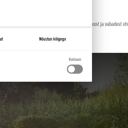
nduslik funktsioon annab teile rohkem paindlikkust ja vabadust ot
ut
Nõustun kõigega
Reklaam