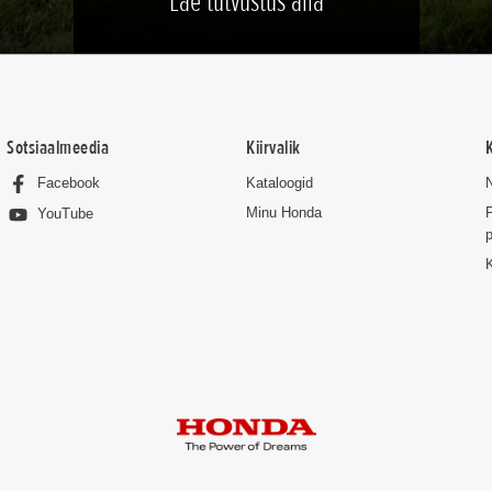
Lae tutvustus alla
Sotsiaalmeedia
Kiirvalik
Facebook
Kataloogid
Minu Honda
P
YouTube
p