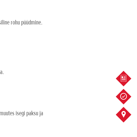
iline rohu püüdmine.
a.
KÜSI 
SOOVI
muutes isegi paksu ja
KONTA