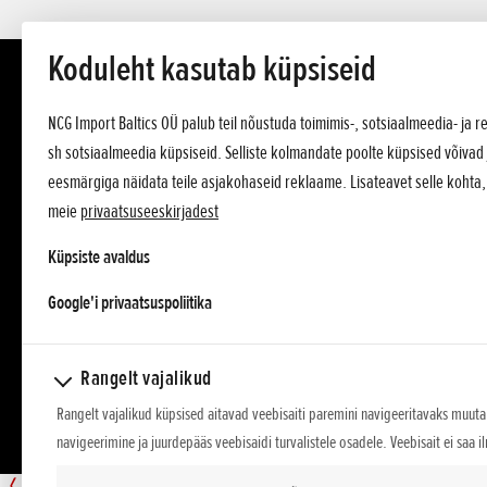
Koduleht kasutab küpsiseid
NCG Import Baltics OÜ palub teil nõustuda toimimis-, sotsiaalmeedia- ja
sh sotsiaalmeedia küpsiseid. Selliste kolmandate poolte küpsised võivad 
eesmärgiga näidata teile asjakohaseid reklaame. Lisateavet selle kohta
meie
privaatsuseeskirjadest
Küpsiste avaldus
opens in a new tab
Google'i privaatsuspoliitika
Rangelt vajalikud
Rangelt vajalikud küpsised aitavad veebisaiti paremini navigeeritavaks muuta,
navigeerimine ja juurdepääs veebisaidi turvalistele osadele. Veebisait ei saa i