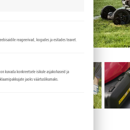
veebisaidile reageerivad, kogudes ja esitades teavet.
 on kuvada konkreetsele isikule asjakohaseid ja
eklaamipakkujate jaoks väärtuslikumaks.