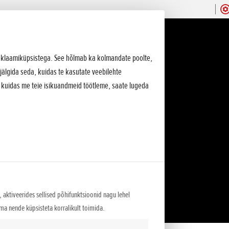
 reklaamiküpsistega. See hõlmab ka kolmandate poolte,
jälgida seda, kuidas te kasutate veebilehte
, kuidas me teie isikuandmeid töötleme, saate lugeda
 aktiveerides sellised põhifunktsioonid nagu lehel
lma nende küpsisteta korralikult toimida.