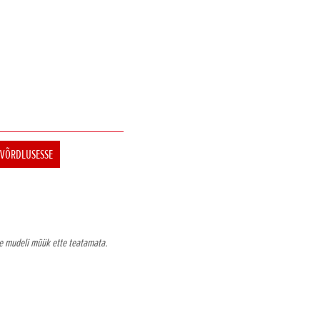
 VÕRDLUSESSE
õne mudeli müük ette teatamata.