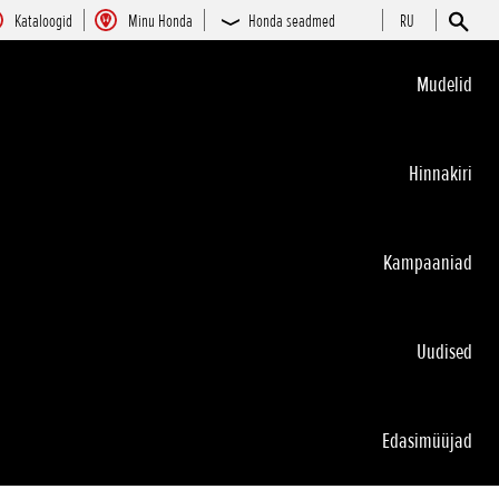
Kataloogid
Minu Honda
Honda seadmed
RU
Mudelid
Hinnakiri
Kampaaniad
Uudised
Edasimüüjad