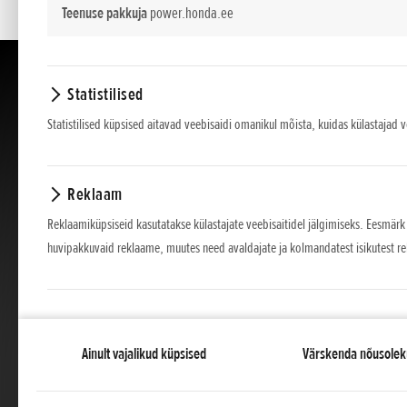
Teenuse pakkuja
power.honda.ee
Statistilised
Statistilised küpsised aitavad veebisaidi omanikul mõista, kuidas külastajad 
Reklaam
Reklaamiküpsiseid kasutatakse külastajate veebisaitidel jälgimiseks. Eesmärk
huvipakkuvaid reklaame, muutes need avaldajate ja kolmandatest isikutest r
Ainult vajalikud küpsised
Värskenda nõusolek