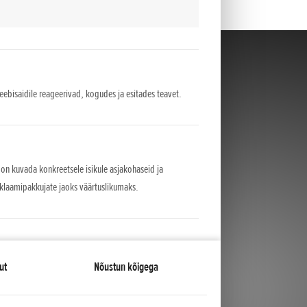
veebisaidile reageerivad, kogudes ja esitades teavet.
 on kuvada konkreetsele isikule asjakohaseid ja
eklaamipakkujate jaoks väärtuslikumaks.
ut
Nõustun kõigega