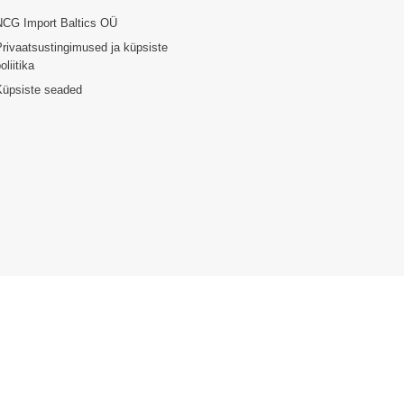
NCG Import Baltics OÜ
rivaatsustingimused ja küpsiste
oliitika
Küpsiste seaded