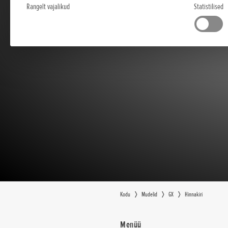
Rangelt vajalikud
Statistilised
Kodu
Mudelid
GX
Hinnakiri
Menüü