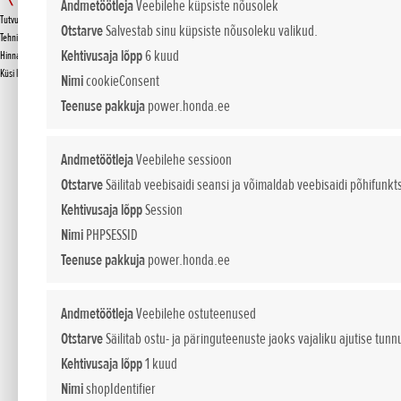
GX
Andmetöötleja
Veebilehe küpsiste nõusolek
Tutvustus
Otstarve
Salvestab sinu küpsiste nõusoleku valikud.
KÜSI PAKKUMIST
Tehnilised andmed
Kehtivusaja lõpp
6 kuud
Hinnakiri
Küsi lisa
Nimi
cookieConsent
Teenuse pakkuja
power.honda.ee
GX
Andmetöötleja
Veebilehe sessioon
Otstarve
Säilitab veebisaidi seansi ja võimaldab veebisaidi põhifunkt
Mini 4
Kehtivusaja lõpp
Session
Nimi
PHPSESSID
*
Soovituslikud jaemüügihinnad.
Teenuse pakkuja
power.honda.ee
Esitatud hinnad, põhivarustus ja lisavarustuse valik on teavitava iselo
Andmetöötleja
Veebilehe ostuteenused
Hinnad sisaldavad käibemaksu.
Otstarve
Säilitab ostu- ja päringuteenuste jaoks vajaliku ajutise tunn
Kehtivusaja lõpp
1 kuud
Nimi
shopIdentifier