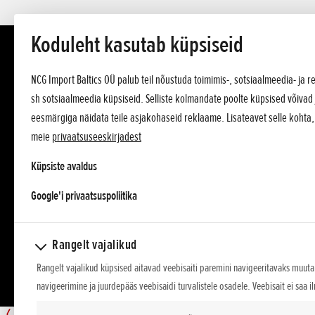
Koduleht kasutab küpsiseid
NCG Import Baltics OÜ palub teil nõustuda toimimis-, sotsiaalmeedia- ja
sh sotsiaalmeedia küpsiseid. Selliste kolmandate poolte küpsised võivad 
eesmärgiga näidata teile asjakohaseid reklaame. Lisateavet selle kohta
meie
privaatsuseeskirjadest
Küpsiste avaldus
opens in a new tab
Google'i privaatsuspoliitika
Rangelt vajalikud
Rangelt vajalikud küpsised aitavad veebisaiti paremini navigeeritavaks muuta,
navigeerimine ja juurdepääs veebisaidi turvalistele osadele. Veebisait ei saa i