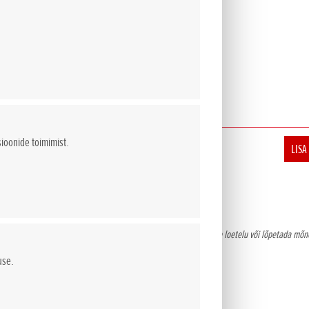
Maksumus
EUR sis. km 24%
sioonide toimimist.
0
LISA
omuga . NCG Import Baltics OÜ jätab õiguse muuta hindu ja varustuse loetelu või lõpetada m
use.