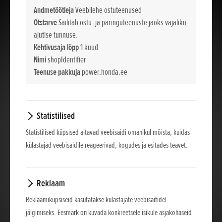
Andmetöötleja
Veebilehe ostuteenused
Otstarve
Säilitab ostu- ja päringuteenuste jaoks vajaliku
ajutise tunnuse.
Kehtivusaja lõpp
1 kuud
Nimi
shopIdentifier
Teenuse pakkuja
power.honda.ee
Statistilised
Statistilised küpsised aitavad veebisaidi omanikul mõista, kuidas
külastajad veebisaidile reageerivad, kogudes ja esitades teavet.
Reklaam
Reklaamiküpsiseid kasutatakse külastajate veebisaitidel
jälgimiseks. Eesmärk on kuvada konkreetsele isikule asjakohaseid