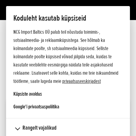
Koduleht kasutab küpsiseid
HHH 36 AXB
Tutvustus
NCG Import Baltics OÜ palub teil nõustuda toimimis-,
Tehnilised andmed
sotsiaalmeedia- ja reklaamiküpsistega. See hõlmab ka
Hinnakiri
KÜSI PAKKUMIST
kolmandate poolte, sh sotsiaalmeedia küpsiseid. Selliste
Küsi lisa
kolmandate poolte küpsised võivad jälgida seda, kuidas te
SOOVIN TEENINDUSE AEGA
kasutate veebilehte eesmärgiga näidata teile asjakohaseid
reklaame. Lisateavet selle kohta, kuidas me teie isikuandmeid
KONTAKT
töötleme, saate lugeda meie
privaatsuseeskirjadest
Küpsiste avaldus
opens in a new tab
Google'i privaatsuspoliitika
HHH 36 AXB
Mootor
Rangelt vajalikud
36V harjadeta
alalisvoolumootor