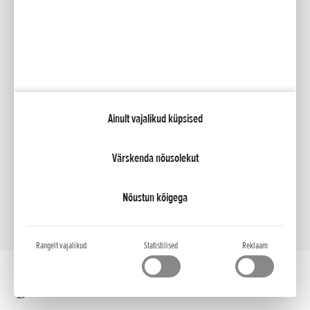
Facebook
YouTube
Kataloogid
Minu Honda
Ainult vajalikud küpsised
NCG Import Baltics OÜ
Privaatsustingimused ja küpsiste poliitika
Küpsiste seaded
Värskenda nõusolekut
Nõustun kõigega
Rangelt vajalikud
Statistilised
Reklaam
Töölaua versioon