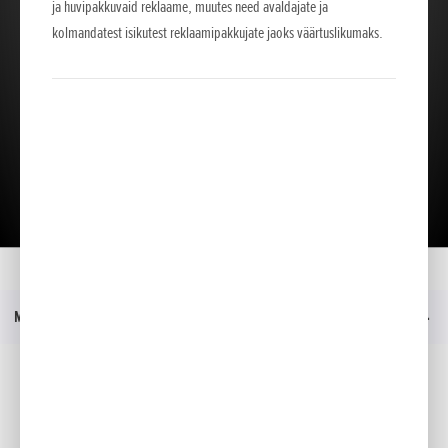
ja huvipakkuvaid reklaame, muutes need avaldajate ja
kolmandatest isikutest reklaamipakkujate jaoks väärtuslikumaks.
Lae tutvustus alla
Kodu
Mudelid
HHH 36 AXB
Hinnakiri
Menüü
Sotsiaalmeedia