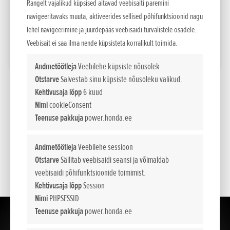
Rangelt vajalikud küpsised aitavad veebisaiti paremini
navigeeritavaks muuta, aktiveerides sellised põhifunktsioonid nagu
710
Maksumus
EUR sis. km 24%
lehel navigeerimine ja juurdepääs veebisaidi turvalistele osadele.
Veebisait ei saa ilma nende küpsisteta korralikult toimida.
LISA VÕRDLUSESSE
Andmetöötleja
Veebilehe küpsiste nõusolek
Otstarve
Salvestab sinu küpsiste nõusoleku valikud.
*
Soovituslikud jaemüügihinnad.
Kehtivusaja lõpp
6 kuud
Nimi
cookieConsent
Teenuse pakkuja
power.honda.ee
Esitatud hinnad, põhivarustus ja lisavarustuse valik on teavitava iseloomuga . NCG
Import Baltics OÜ jätab õiguse muuta hindu ja varustuse loetelu või lõpetada mõne
mudeli müük ette teatamata.
Andmetöötleja
Veebilehe sessioon
Otstarve
Säilitab veebisaidi seansi ja võimaldab
Hinnad sisaldavad käibemaksu.
veebisaidi põhifunktsioonide toimimist.
Kehtivusaja lõpp
Session
Nimi
PHPSESSID
Teenuse pakkuja
power.honda.ee