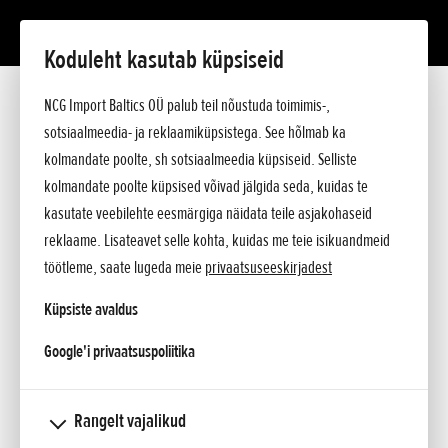
Koduleht kasutab küpsiseid
HHH 36 AXB
Tutvustus
NCG Import Baltics OÜ palub teil nõustuda toimimis-,
Tehnilised andmed
sotsiaalmeedia- ja reklaamiküpsistega. See hõlmab ka
Hinnakiri
KÜSI PAKKUMIST
kolmandate poolte, sh sotsiaalmeedia küpsiseid. Selliste
Küsi lisa
kolmandate poolte küpsised võivad jälgida seda, kuidas te
SOOVIN TEENINDUSE AEGA
kasutate veebilehte eesmärgiga näidata teile asjakohaseid
reklaame. Lisateavet selle kohta, kuidas me teie isikuandmeid
KONTAKT
töötleme, saate lugeda meie
privaatsuseeskirjadest
Küpsiste avaldus
opens in a new tab
Google'i privaatsuspoliitika
HHH 36 AXB
Rangelt vajalikud