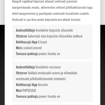
Akutoitel hekilõikur karastatud Šveitsi terasest kahepoolse
Rangelt vajalikud küpsised aitavad veebisaiti paremini
lõiketeraga.
navigeeritavaks muuta, aktiveerides sellised põhifunktsioonid nagu
lehel navigeerimine ja juurdepääs veebisaidi turvalistele osadele.
Veebisait ei saa ilma nende küpsisteta korralikult toimida.
Andmetöötleja
Veebilehe küpsiste nõusolek
Otstarve
Salvestab sinu küpsiste nõusoleku valikud.
Kehtivusaja lõpp
6 kuud
Nimi
cookieConsent
Teenuse pakkuja
power.honda.ee
Andmetöötleja
Veebilehe sessioon
Otstarve
Säilitab veebisaidi seansi ja võimaldab
veebisaidi põhifunktsioonide toimimist.
Kehtivusaja lõpp
Session
Nimi
PHPSESSID
Teenuse pakkuja
power.honda.ee