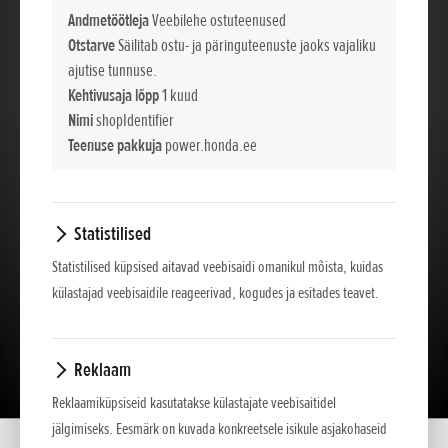
Andmetöötleja
Veebilehe ostuteenused
Otstarve
Säilitab ostu- ja päringuteenuste jaoks vajaliku
ajutise tunnuse.
Kehtivusaja lõpp
1 kuud
Nimi
shopIdentifier
Teenuse pakkuja
power.honda.ee
Statistilised
Statistilised küpsised aitavad veebisaidi omanikul mõista, kuidas
külastajad veebisaidile reageerivad, kogudes ja esitades teavet.
Lae tutvustus alla
Reklaam
Reklaamiküpsiseid kasutatakse külastajate veebisaitidel
jälgimiseks. Eesmärk on kuvada konkreetsele isikule asjakohaseid
Kodu
Mudelid
HHH 36 AXB