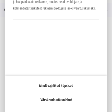
ja huvipakkuvaid reklaame, muutes need avaldajate ja
kolmandatest isikutest reklaamipakkujate jaoks väärtuslikumaks.
Menüü
Sotsiaalmeedia
Facebook
YouTube
Kataloogid
Minu Honda
Ainult vajalikud küpsised
NCG Import Baltics OÜ
Privaatsustingimused ja küpsiste poliitika
Küpsiste seaded
Värskenda nõusolekut