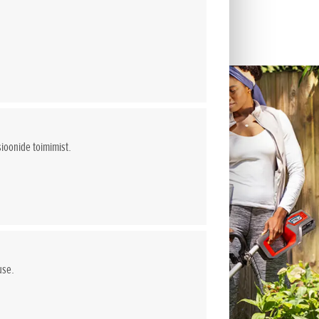
sioonide toimimist.
use.