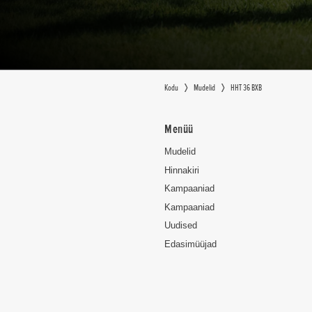
Kodu
Mudelid
HHT 36 BXB
Menüü
Mudelid
Hinnakiri
Kampaaniad
Kampaaniad
Uudised
Edasimüüjad