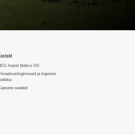
Kontakt
NCG Import Baltics OÜ
rivaatsustingimused ja küpsiste
oliitika
Küpsiste seaded