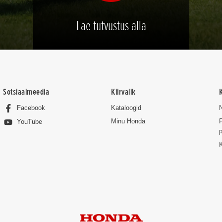
Lae tutvustus alla
Sotsiaalmeedia
Kiirvalik
Facebook
Kataloogid
Minu Honda
P
YouTube
p