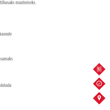
a tõhusaks muutmiseks.
 kasvule
htsamaks
KÜSI 
SOOVI
ulutada
KONTA