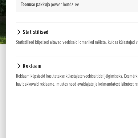
Teenuse pakkuja
power.honda.ee
Statistilised
Statistilised küpsised aitavad veebisaidi omanikul mõista, kuidas külastajad 
Reklaam
Reklaamiküpsiseid kasutatakse külastajate veebisaitidel jälgimiseks. Eesmärk
huvipakkuvaid reklaame, muutes need avaldajate ja kolmandatest isikutest r
HHT 36 BXB
Ideaalne aed koos Honda juhtmeta murutrimmeri
Looge oma murule ja maastikule optimaalne viimistl