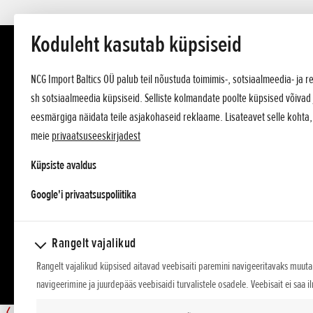
Koduleht kasutab küpsiseid
NCG Import Baltics OÜ palub teil nõustuda toimimis-, sotsiaalmeedia- ja
sh sotsiaalmeedia küpsiseid. Selliste kolmandate poolte küpsised võivad 
eesmärgiga näidata teile asjakohaseid reklaame. Lisateavet selle kohta
meie
privaatsuseeskirjadest
Küpsiste avaldus
opens in a new tab
Google'i privaatsuspoliitika
Rangelt vajalikud
Rangelt vajalikud küpsised aitavad veebisaiti paremini navigeeritavaks muuta,
navigeerimine ja juurdepääs veebisaidi turvalistele osadele. Veebisait ei saa i