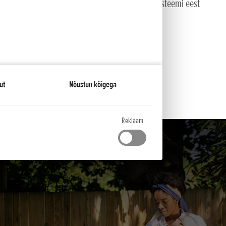
ekaitset, et kaitsta puid ja lillepeenraid lõikesüsteemi eest
is tagab teile kompromissitu lõiketulemuse
ut
Nõustun kõigega
Reklaam