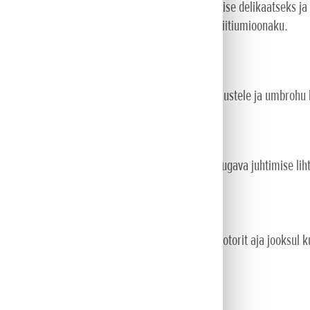
mise ning puude ümber trimmimise ja korrastamise delikaatseks j
idav harjadeta mootor ning toiteallikaks on Honda liitiumioonaku.
b teil kohandada oma kiirust vastavalt murutingimustele ja umbrohu
ile, mis muudab tööriista tasakaalustamise ja mugava juhtimise li
tu efektiivsuse ilma hõõrdumiseta, mis võib mootorit aja jooksul k