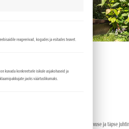
veebisaidile reageerivad, kogudes ja esitades teavet.
 on kuvada konkreetsele isikule asjakohaseid ja
eklaamipakkujate jaoks väärtuslikumaks.
ga
us Honda juhtmeta murutrimmeri täiustatud mugavuse ja täpse juhti