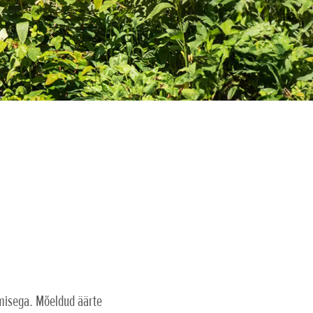
misega. Mõeldud äärte