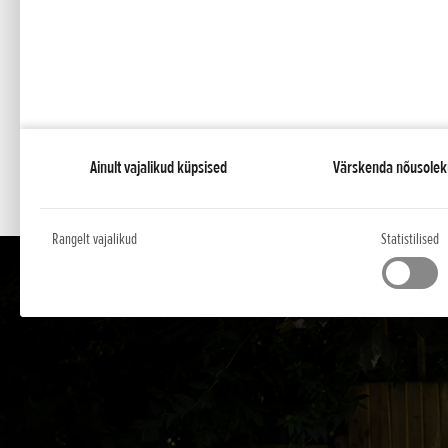
Lõika täieliku täpsusega, kasutage kokkupandavat taim
Kerge ja suure jõudlusega
Kergesti manööverdatav võimsa väljundiga tööriist, m
Ainult vajalikud küpsised
Värskenda nõusolek
Rangelt vajalikud
Statistilised