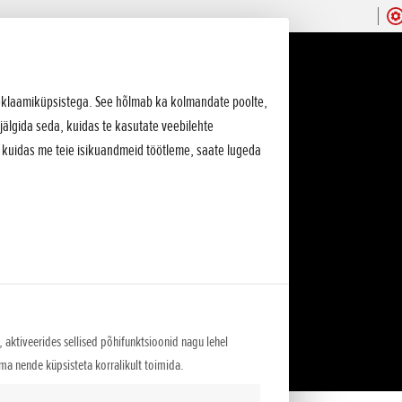
 reklaamiküpsistega. See hõlmab ka kolmandate poolte,
jälgida seda, kuidas te kasutate veebilehte
, kuidas me teie isikuandmeid töötleme, saate lugeda
 aktiveerides sellised põhifunktsioonid nagu lehel
lma nende küpsisteta korralikult toimida.