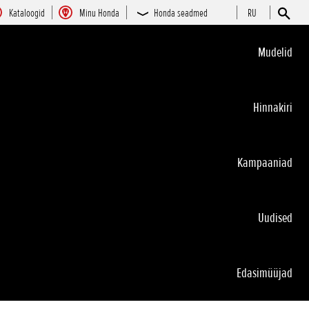
Kataloogid
Minu Honda
Honda seadmed
RU
Mudelid
Hinnakiri
Kampaaniad
Uudised
Edasimüüjad