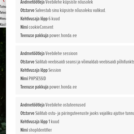
HHT 36 BXB
Andmetöötleja
Veebilehe küpsiste nõusolek
Tutvustus
Otstarve
Salvestab sinu küpsiste nõusoleku valikud.
KÜSI PAKKUMIST
Tehnilised andmed
Kehtivusaja lõpp
6 kuud
Hinnakiri
Küsi lisa
Nimi
cookieConsent
Teenuse pakkuja
power.honda.ee
Andmetöötleja
Veebilehe sessioon
Otstarve
Säilitab veebisaidi seansi ja võimaldab veebisaidi põhifunkt
Kehtivusaja lõpp
Session
Nimi
PHPSESSID
Teenuse pakkuja
power.honda.ee
Andmetöötleja
Veebilehe ostuteenused
Otstarve
Säilitab ostu- ja päringuteenuste jaoks vajaliku ajutise tunn
Kehtivusaja lõpp
1 kuud
Nimi
shopIdentifier