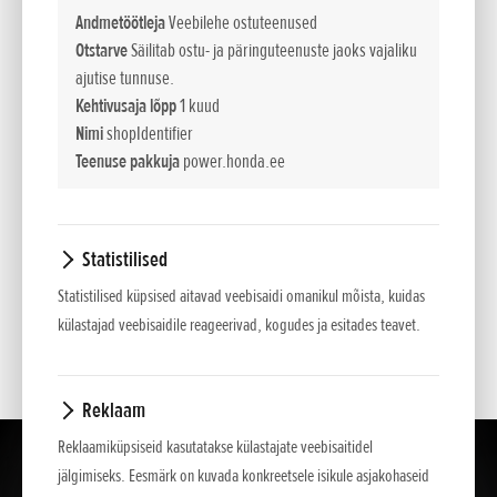
tasakaalu. Peale rattaveo on neil ka praktiliselt kõigi
Andmetöötleja
Veebilehe ostuteenused
lumetingimuste jaoks sobiv roomikvedu. Masinatel on kas
Otstarve
Säilitab ostu- ja päringuteenuste jaoks vajaliku
elektrikäiviti või super-kergkäivitus.
ajutise tunnuse.
Kehtivusaja lõpp
1 kuud
- Roomikveoga mudel
Nimi
shopIdentifier
Teenuse pakkuja
power.honda.ee
- Käigukast
- Gaasihoob
Statistilised
- Super-kergkäivitus
Statistilised küpsised aitavad veebisaidi omanikul mõista, kuidas
külastajad veebisaidile reageerivad, kogudes ja esitades teavet.
- Töötuli
Reklaam
Reklaamiküpsiseid kasutatakse külastajate veebisaitidel
jälgimiseks. Eesmärk on kuvada konkreetsele isikule asjakohaseid