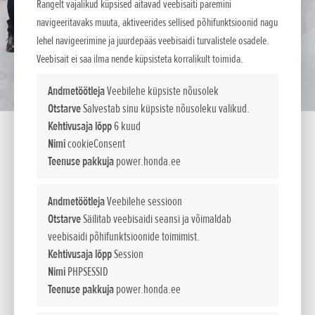
Rangelt vajalikud küpsised aitavad veebisaiti paremini
navigeeritavaks muuta, aktiveerides sellised põhifunktsioonid nagu
lehel navigeerimine ja juurdepääs veebisaidi turvalistele osadele.
Veebisait ei saa ilma nende küpsisteta korralikult toimida.
Andmetöötleja
Veebilehe küpsiste nõusolek
Otstarve
Salvestab sinu küpsiste nõusoleku valikud.
Kehtivusaja lõpp
6 kuud
Nimi
cookieConsent
Teenuse pakkuja
power.honda.ee
HSS 655 ET
Andmetöötleja
Veebilehe sessioon
Otstarve
Säilitab veebisaidi seansi ja võimaldab
veebisaidi põhifunktsioonide toimimist.
Ideaalne tutvuse tegemiseks kaheastmeliste
Kehtivusaja lõpp
Session
lumepuhuritega
Nimi
PHPSESSID
Meie väikseimad kaheastmelised lumepuhurid pakuvad
Teenuse pakkuja
power.honda.ee
ökonoomsuse, kasutuslihtsuse ja tõhususe parimat