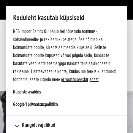
Koduleht kasutab küpsiseid
HSS 655 ET
Tutvustus
NCG Import Baltics OÜ palub teil nõustuda toimimis-,
Tehnilised andmed
sotsiaalmeedia- ja reklaamiküpsistega. See hõlmab ka
Hinnakiri
KÜSI PAKKUMIST
kolmandate poolte, sh sotsiaalmeedia küpsiseid. Selliste
Ostuabi
kolmandate poolte küpsised võivad jälgida seda, kuidas te
Küsi lisa
SOOVIN TEENINDUSE AEGA
kasutate veebilehte eesmärgiga näidata teile asjakohaseid
reklaame. Lisateavet selle kohta, kuidas me teie isikuandmeid
KONTAKT
töötleme, saate lugeda meie
privaatsuseeskirjadest
Küpsiste avaldus
opens in a new tab
Google'i privaatsuspoliitika
Rangelt vajalikud