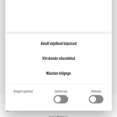
Kataloogid
Minu Honda
Ainult vajalikud küpsised
NCG Import Baltics OÜ
Privaatsustingimused ja küpsiste poliitika
Küpsiste seaded
Värskenda nõusolekut
Nõustun kõigega
Rangelt vajalikud
Statistilised
Reklaam
Töölaua versioon
Powered by