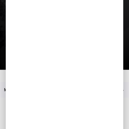
Lae tutvustus alla
Kodu
Mudelid
HSS 655 ET
Menüü
Sotsiaalmeedia
Facebook
YouTube