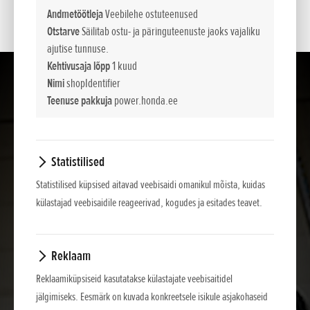
alt vedamata.
Andmetöötleja
Veebilehe ostuteenused
Otstarve
Säilitab ostu- ja päringuteenuste jaoks vajaliku
ajutise tunnuse.
Kehtivusaja lõpp
1 kuud
Nimi
shopIdentifier
Teenuse pakkuja
power.honda.ee
Statistilised
Statistilised küpsised aitavad veebisaidi omanikul mõista, kuidas
külastajad veebisaidile reageerivad, kogudes ja esitades teavet.
Reklaam
Reklaamiküpsiseid kasutatakse külastajate veebisaitidel
jälgimiseks. Eesmärk on kuvada konkreetsele isikule asjakohaseid