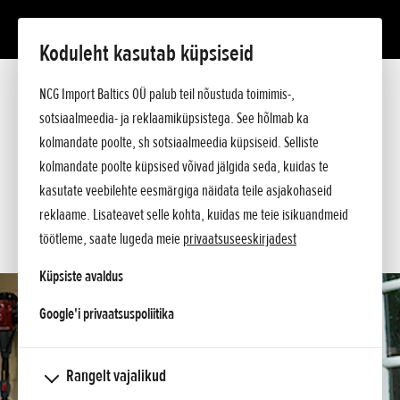
Koduleht kasutab küpsiseid
SSET E
Tutvustus
NCG Import Baltics OÜ palub teil nõustuda toimimis-,
Tehnilised andmed
sotsiaalmeedia- ja reklaamiküpsistega. See hõlmab ka
Hinnakiri
KÜSI PAKKUMIST
kolmandate poolte, sh sotsiaalmeedia küpsiseid. Selliste
Küsi lisa
kolmandate poolte küpsised võivad jälgida seda, kuidas te
SOOVIN TEENINDUSE AEGA
kasutate veebilehte eesmärgiga näidata teile asjakohaseid
reklaame. Lisateavet selle kohta, kuidas me teie isikuandmeid
KONTAKT
töötleme, saate lugeda meie
privaatsuseeskirjadest
Küpsiste avaldus
opens in a new tab
Google'i privaatsuspoliitika
Rangelt vajalikud