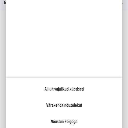
Menüü
Sotsiaalmeedia
Facebook
YouTube
Kataloogid
Minu Honda
Ainult vajalikud küpsised
NCG Import Baltics OÜ
Privaatsustingimused ja küpsiste poliitika
Küpsiste seaded
Värskenda nõusolekut
Nõustun kõigega