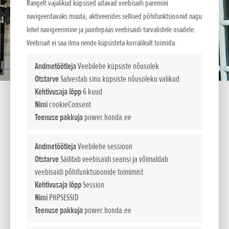
Rangelt vajalikud küpsised aitavad veebisaiti paremini
navigeeritavaks muuta, aktiveerides sellised põhifunktsioonid nagu
lehel navigeerimine ja juurdepääs veebisaidi turvalistele osadele.
Veebisait ei saa ilma nende küpsisteta korralikult toimida.
Andmetöötleja
Veebilehe küpsiste nõusolek
Otstarve
Salvestab sinu küpsiste nõusoleku valikud.
Kehtivusaja lõpp
6 kuud
Nimi
cookieConsent
Teenuse pakkuja
power.honda.ee
Servalõikur SSET E
Andmetöötleja
Veebilehe sessioon
Otstarve
Säilitab veebisaidi seansi ja võimaldab
veebisaidi põhifunktsioonide toimimist.
Servalõikur
Kehtivusaja lõpp
Session
Meie servalõikuriga on murule kena välimuse andmine
Nimi
PHPSESSID
lapsemäng. Lõikur on valmistatud vastupidavast ning
Teenuse pakkuja
power.honda.ee
kulumiskindlast metallist. See töötab laitmatult, Teid kunagi