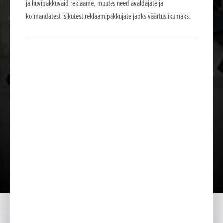
ja huvipakkuvaid reklaame, muutes need avaldajate ja
kolmandatest isikutest reklaamipakkujate jaoks väärtuslikumaks.
Lae tutvustus alla
Kodu
Mudelid
SSET E