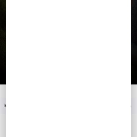
Lae tutvustus alla
Kodu
Mudelid
UMC 425
Menüü
Sotsiaalmeedia