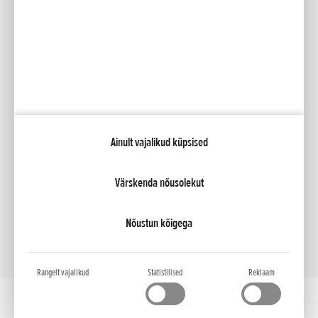
Facebook
YouTube
Kataloogid
Minu Honda
Ainult vajalikud küpsised
NCG Import Baltics OÜ
Privaatsustingimused ja küpsiste poliitika
Küpsiste seaded
Värskenda nõusolekut
Nõustun kõigega
Rangelt vajalikud
Statistilised
Reklaam