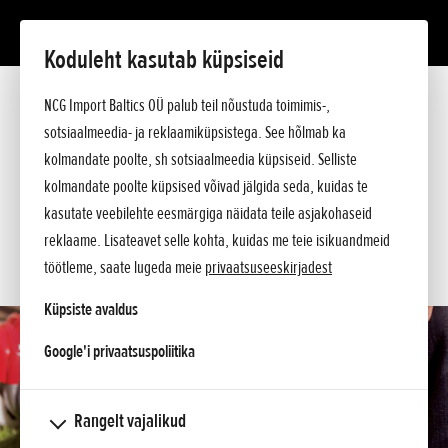
Koduleht kasutab küpsiseid
UMC 425
Tutvustus
NCG Import Baltics OÜ palub teil nõustuda toimimis-,
Tehnilised andmed
sotsiaalmeedia- ja reklaamiküpsistega. See hõlmab ka
Hinnakiri
KÜSI PAKKUMIST
kolmandate poolte, sh sotsiaalmeedia küpsiseid. Selliste
Küsi lisa
kolmandate poolte küpsised võivad jälgida seda, kuidas te
SOOVIN TEENINDUSE AEGA
kasutate veebilehte eesmärgiga näidata teile asjakohaseid
reklaame. Lisateavet selle kohta, kuidas me teie isikuandmeid
KONTAKT
töötleme, saate lugeda meie
privaatsuseeskirjadest
Küpsiste avaldus
opens in a new tab
Google'i privaatsuspoliitika
Rangelt vajalikud