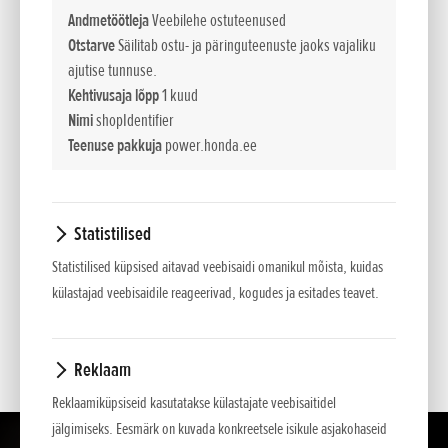
tooted, mille vibratsioonitase ja heitkogused on minimaalsed,
Andmetöötleja
Veebilehe ostuteenused
töötavad Honda 4-taktilise mootori jõul. Käepäraste tarvikute
Otstarve
Säilitab ostu- ja päringuteenuste jaoks vajaliku
laia valikusse kuuluvad tööriistad suudavad hakkama saada
ajutise tunnuse.
pea kõikide koduste ja professionaalsete aiatöödega.
Kehtivusaja lõpp
1 kuud
Nimi
shopIdentifier
Uuenduslik ühendussüsteem
Teenuse pakkuja
power.honda.ee
Meie uuenduslik ühendussüsteem on välja töötatud
minimaalse pingutuse ja suurima lihtsuse tagamiseks.
Lihtsalt lükake soovitud tarvik masinale. Kui kuulete klõpsu,
Statistilised
on tarvik kohale lukustunud.
Statistilised küpsised aitavad veebisaidi omanikul mõista, kuidas
25 cm3 mootor
külastajad veebisaidile reageerivad, kogudes ja esitades teavet.
Üks õlarihm
Reklaam
Reklaamiküpsiseid kasutatakse külastajate veebisaitidel
jälgimiseks. Eesmärk on kuvada konkreetsele isikule asjakohaseid