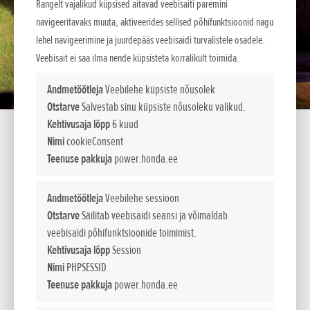
Rangelt vajalikud küpsised aitavad veebisaiti paremini
navigeeritavaks muuta, aktiveerides sellised põhifunktsioonid nagu
lehel navigeerimine ja juurdepääs veebisaidi turvalistele osadele.
Veebisait ei saa ilma nende küpsisteta korralikult toimida.
Andmetöötleja
Veebilehe küpsiste nõusolek
Otstarve
Salvestab sinu küpsiste nõusoleku valikud.
Kehtivusaja lõpp
6 kuud
Nimi
cookieConsent
Teenuse pakkuja
power.honda.ee
UMC 425
Andmetöötleja
Veebilehe sessioon
Otstarve
Säilitab veebisaidi seansi ja võimaldab
veebisaidi põhifunktsioonide toimimist.
4-taktilised mitmekülgsed aiatööriistad
Kehtivusaja lõpp
Session
Nimi
PHPSESSID
Meie uued Versatooli tooted on välja töötatud pakkumaks
Teenuse pakkuja
power.honda.ee
kasutusmugavust paljudeks aastateks. Vaiksed Versatooli