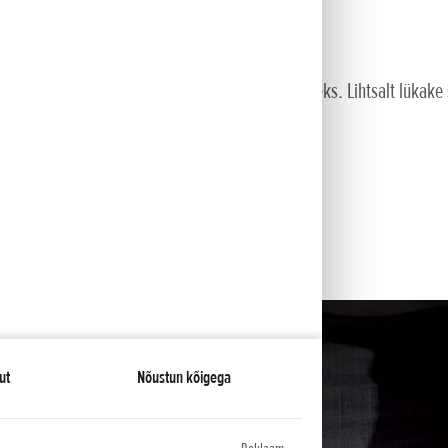
ödega.
imaalse pingutuse ja suurima lihtsuse tagamiseks. Lihtsalt lükake 
ut
Nõustun kõigega