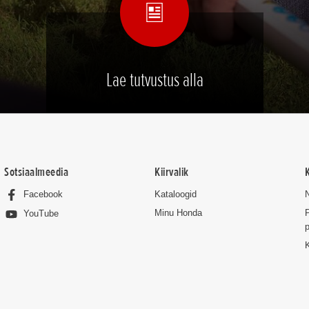
Lae tutvustus alla
Sotsiaalmeedia
Kiirvalik
Facebook
Kataloogid
Minu Honda
P
YouTube
p