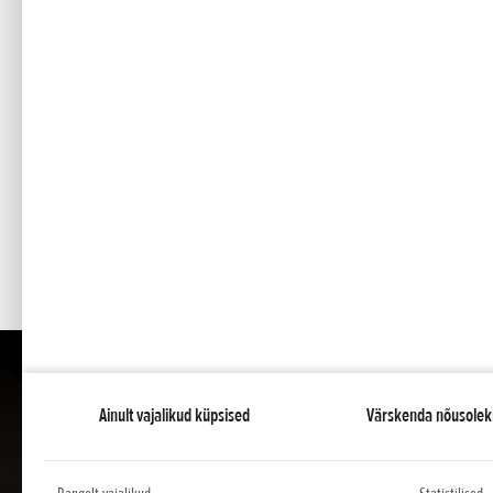
saada pea kõikide koduste ja professionaalsete aiatö
Uuenduslik ühendussüsteem
Meie uuenduslik ühendussüsteem on välja töötatud min
Kui kuulete klõpsu, on tarvik kohale lukustunud.
35cm3 mootor
Topeltõlarihmad
Ainult vajalikud küpsised
Värskenda nõusolek