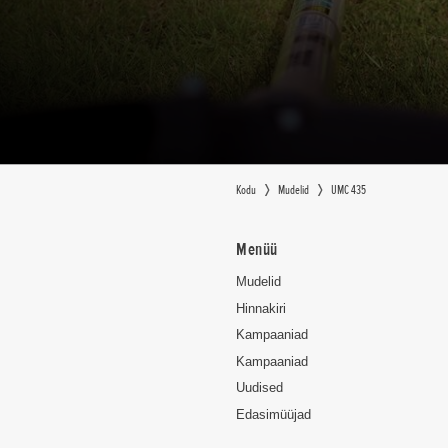
Kodu
Mudelid
UMC 435
Menüü
Mudelid
Hinnakiri
Kampaaniad
Kampaaniad
Uudised
Edasimüüjad