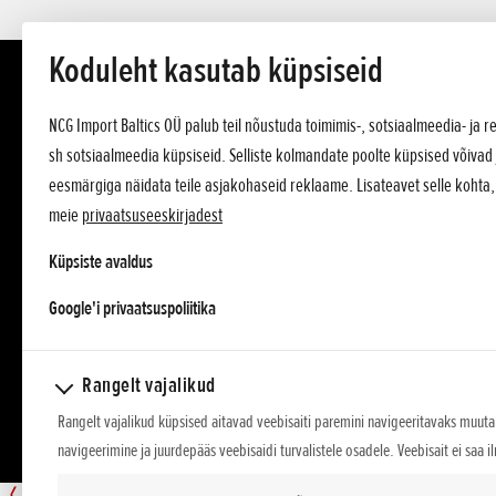
Koduleht kasutab küpsiseid
NCG Import Baltics OÜ palub teil nõustuda toimimis-, sotsiaalmeedia- ja
sh sotsiaalmeedia küpsiseid. Selliste kolmandate poolte küpsised võivad 
eesmärgiga näidata teile asjakohaseid reklaame. Lisateavet selle kohta
meie
privaatsuseeskirjadest
Küpsiste avaldus
opens in a new tab
Google'i privaatsuspoliitika
Rangelt vajalikud
Rangelt vajalikud küpsised aitavad veebisaiti paremini navigeeritavaks muuta,
navigeerimine ja juurdepääs veebisaidi turvalistele osadele. Veebisait ei saa i