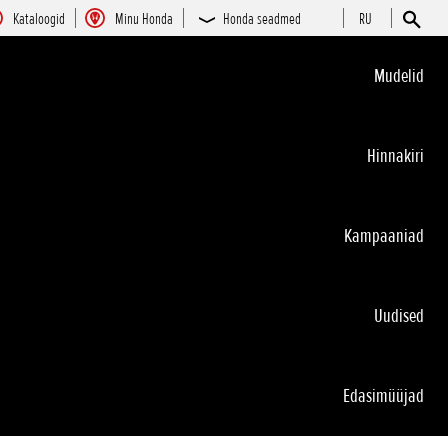
Kataloogid
Minu Honda
Honda seadmed
RU
Mudelid
Hinnakiri
Kampaaniad
Uudised
Edasimüüjad