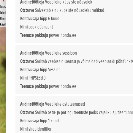
UMC 435
Andmetöötleja
Veebilehe küpsiste nõusolek
Tutvustus
Otstarve
Salvestab sinu küpsiste nõusoleku valikud.
KÜSI PAKKUMIST
Tehnilised andmed
Kehtivusaja lõpp
6 kuud
Hinnakiri
Küsi lisa
Nimi
cookieConsent
Teenuse pakkuja
power.honda.ee
Andmetöötleja
Veebilehe sessioon
Otstarve
Säilitab veebisaidi seansi ja võimaldab veebisaidi põhifunkt
Kehtivusaja lõpp
Session
Nimi
PHPSESSID
Teenuse pakkuja
power.honda.ee
Andmetöötleja
Veebilehe ostuteenused
Otstarve
Säilitab ostu- ja päringuteenuste jaoks vajaliku ajutise tunn
Kehtivusaja lõpp
1 kuud
Nimi
shopIdentifier