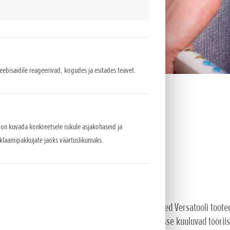
veebisaidile reageerivad, kogudes ja esitades teavet.
 on kuvada konkreetsele isikule asjakohaseid ja
eklaamipakkujate jaoks väärtuslikumaks.
aks kasutusmugavust paljudeks aastateks. Vaiksed Versatooli tooted,
se mootori jõul. Käepäraste tarvikute laia valikusse kuuluvad töör