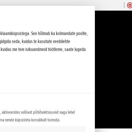
 reklaamiküpsistega. See hõlmab ka kolmandate poolte,
jälgida seda, kuidas te kasutate veebilehte
, kuidas me teie isikuandmeid töötleme, saate lugeda
 aktiveerides sellised põhifunktsioonid nagu lehel
lma nende küpsisteta korralikult toimida.