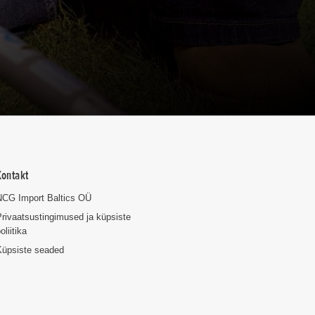
Kontakt
NCG Import Baltics OÜ
rivaatsustingimused ja küpsiste
oliitika
Küpsiste seaded