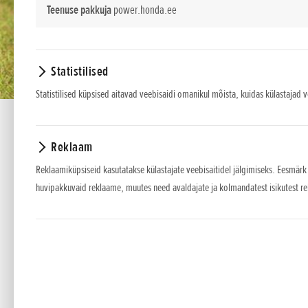
Teenuse pakkuja
power.honda.ee
Statistilised
Statistilised küpsised aitavad veebisaidi omanikul mõista, kuidas külastajad 
Reklaam
Reklaamiküpsiseid kasutatakse külastajate veebisaitidel jälgimiseks. Eesmärk
huvipakkuvaid reklaame, muutes need avaldajate ja kolmandatest isikutest r
UMC 435
4-taktilised mitmekülgsed aiatööriistad
Meie uued Versatooli tooted on välja töötatud pakkum
heitkogused on minimaalsed, töötavad Honda 4-taktili