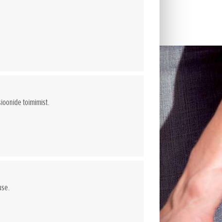
sioonide toimimist.
use.