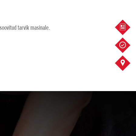
soovitud tarvik masinale.
KÜSI 
SOOVI
KONTA