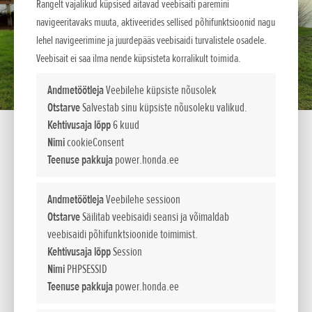
Rangelt vajalikud küpsised aitavad veebisaiti paremini
navigeeritavaks muuta, aktiveerides sellised põhifunktsioonid nagu
lehel navigeerimine ja juurdepääs veebisaidi turvalistele osadele.
Veebisait ei saa ilma nende küpsisteta korralikult toimida.
Andmetöötleja
Veebilehe küpsiste nõusolek
Otstarve
Salvestab sinu küpsiste nõusoleku valikud.
Kehtivusaja lõpp
6 kuud
Nimi
cookieConsent
Teenuse pakkuja
power.honda.ee
WH 15 X
Andmetöötleja
Veebilehe sessioon
Otstarve
Säilitab veebisaidi seansi ja võimaldab
veebisaidi põhifunktsioonide toimimist.
VÄIKE- JA KÕRGSURVEPUMBAD
Kehtivusaja lõpp
Session
Väike kaal ja portatiivsus ning kõrge töörõhk on vasta valt
Nimi
PHPSESSID
WX- ja WH-seeria pumpade põhitunnused. Vaatamata oma
Teenuse pakkuja
power.honda.ee
väikestele mõõtmetele, on neil kõigil 8-meetrine imikõrgus,