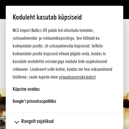
Koduleht kasutab küpsiseid
WH 15 X
Tutvustus
NCG Import Baltics OÜ palub teil nõustuda toimimis-,
Tehnilised andmed
sotsiaalmeedia- ja reklaamiküpsistega. See hõlmab ka
Hinnakiri
KÜSI PAKKUMIST
kolmandate poolte, sh sotsiaalmeedia küpsiseid. Selliste
Ostuabi
kolmandate poolte küpsised võivad jälgida seda, kuidas te
Küsi lisa
SOOVIN TEENINDUSE AEGA
kasutate veebilehte eesmärgiga näidata teile asjakohaseid
reklaame. Lisateavet selle kohta, kuidas me teie isikuandmeid
KONTAKT
töötleme, saate lugeda meie
privaatsuseeskirjadest
Küpsiste avaldus
opens in a new tab
Google'i privaatsuspoliitika
Rangelt vajalikud