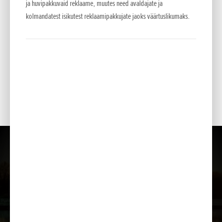
ja huvipakkuvaid reklaame, muutes need avaldajate ja
OIL ALERT™
kolmandatest isikutest reklaamipakkujate jaoks väärtuslikumaks.
Kaitseb mootorit kahjustuste eest, seiskudes automaatselt
liiga madala õlitaseme korral.
MALMIST SPIRAALKAMBER JA TIIVIK
Suurepärane vastupidavus, isegi abrasiivosakestega vee
pumpamisel.