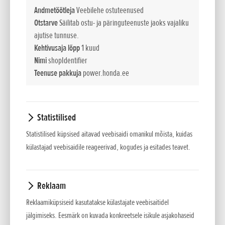
muljetavaldav võime survet tekitada ning kiirliitmikud, mis ei
Andmetöötleja
Veebilehe ostuteenused
nõua voolikute ühendamisel ühtegi tööriista. Kergesti
Otstarve
Säilitab ostu- ja päringuteenuste jaoks vajaliku
kaasaskantavad WX-seeria pumbad on eriti kompaktsed ja
ajutise tunnuse.
kerged. Unikaalne 360° õlitussüsteem võimaldab pumbal
Kehtivusaja lõpp
1 kuud
WX10 töötada praktiliselt iga nurga all, ilma et see põhjustaks
Nimi
shopIdentifier
õlilekkeid või mõjutaks pumba optimaalset määrimist, ning
Teenuse pakkuja
power.honda.ee
tagab ühtlasi tõrgeteta töö pärast hoiustamist või
transportimist. WH-seeria pumpade tuuma moodustavad
võimas moo tor GX160 ja tugev suure kulumiskindlusega
Statistilised
malmtiivik. Need erakordselt suure surve ja tõstekõrgusega
Statistilised küpsised aitavad veebisaidi omanikul mõista, kuidas
isetäituvad pumbad sobivad ideaalselt vihmutitele, niisutus
külastajad veebisaidile reageerivad, kogudes ja esitades teavet.
süsteemidele, suure ala kastmiseks ja tule kustutamiseks.
4-TAKTILINE OHV-MOOTOR
Reklaam
Võimas, säästlik ja töökindel. Kerge käivitamine kõigis
tingimustes tänu automaatsele dekompressioonile, mis
Reklaamiküpsiseid kasutatakse külastajate veebisaitidel
hõlbustab käivitusnööri tõmbamist.
jälgimiseks. Eesmärk on kuvada konkreetsele isikule asjakohaseid