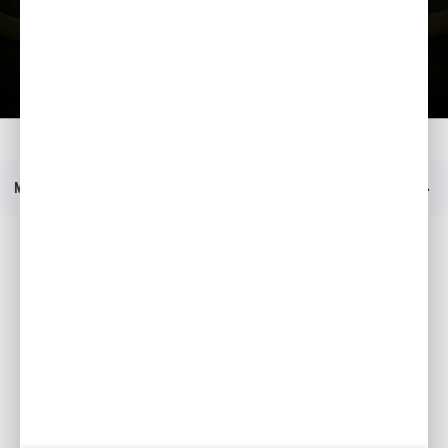
Lae tutvustus alla
Kodu
Mudelid
WH 15 X
Menüü
Sotsiaalmeedia
Facebook
YouTube
Kataloogid
Minu Honda