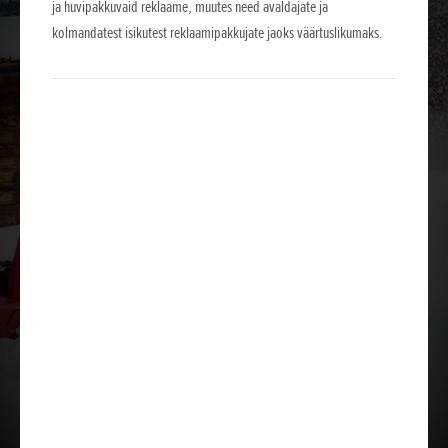
ja huvipakkuvaid reklaame, muutes need avaldajate ja
kolmandatest isikutest reklaamipakkujate jaoks väärtuslikumaks.