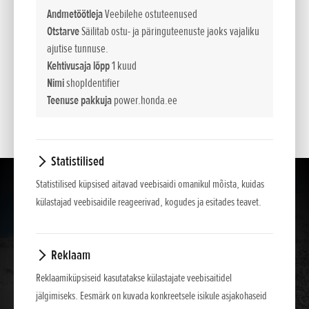
*
Soovituslikud jaemüügihinnad.
Andmetöötleja
Veebilehe ostuteenused
Otstarve
Säilitab ostu- ja päringuteenuste jaoks vajaliku
ajutise tunnuse.
Esitatud hinnad, põhivarustus ja lisavarustuse valik on teavitava iseloomuga . NCG
Kehtivusaja lõpp
1 kuud
Import Baltics OÜ jätab õiguse muuta hindu ja varustuse loetelu või lõpetada mõne
Nimi
shopIdentifier
mudeli müük ette teatamata.
Teenuse pakkuja
power.honda.ee
Hinnad sisaldavad käibemaksu.
Statistilised
Statistilised küpsised aitavad veebisaidi omanikul mõista, kuidas
külastajad veebisaidile reageerivad, kogudes ja esitades teavet.
Reklaam
Reklaamiküpsiseid kasutatakse külastajate veebisaitidel
jälgimiseks. Eesmärk on kuvada konkreetsele isikule asjakohaseid