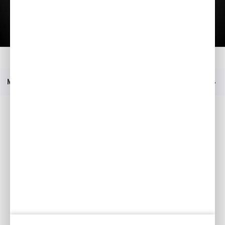
Lae tutvustus alla
Kodu
Mudelid
HSS 760 ETD
Hinnakiri
Menüü
Sotsiaalmeedia
Facebook
YouTube
Kataloogid
Minu Honda