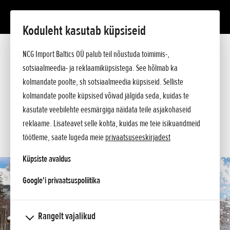
Koduleht kasutab küpsiseid
HSS 760 ETD
Tutvustus
NCG Import Baltics OÜ palub teil nõustuda toimimis-,
Tehnilised andmed
sotsiaalmeedia- ja reklaamiküpsistega. See hõlmab ka
Hinnakiri
KÜSI PAKKUMIST
kolmandate poolte, sh sotsiaalmeedia küpsiseid. Selliste
Ostuabi
kolmandate poolte küpsised võivad jälgida seda, kuidas te
Küsi lisa
SOOVIN TEENINDUSE AEGA
kasutate veebilehte eesmärgiga näidata teile asjakohaseid
reklaame. Lisateavet selle kohta, kuidas me teie isikuandmeid
KONTAKT
töötleme, saate lugeda meie
privaatsuseeskirjadest
Küpsiste avaldus
opens in a new tab
Google'i privaatsuspoliitika
Rangelt vajalikud