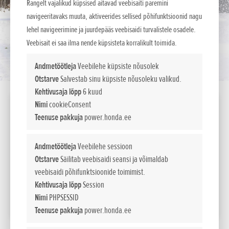
Rangelt vajalikud küpsised aitavad veebisaiti paremini
navigeeritavaks muuta, aktiveerides sellised põhifunktsioonid nagu
lehel navigeerimine ja juurdepääs veebisaidi turvalistele osadele.
Veebisait ei saa ilma nende küpsisteta korralikult toimida.
Andmetöötleja
Veebilehe küpsiste nõusolek
Otstarve
Salvestab sinu küpsiste nõusoleku valikud.
Kehtivusaja lõpp
6 kuud
Nimi
cookieConsent
HSS 760 ETD
Teenuse pakkuja
power.honda.ee
Mootor
Võimsus
hj
Andmetöötleja
Veebilehe sessioon
GX 200
5,5 (4,1kW)
Otstarve
Säilitab veebisaidi seansi ja võimaldab
4 950
Maksumus
veebisaidi põhifunktsioonide toimimist.
EUR sis. km 24%
Kehtivusaja lõpp
Session
Nimi
PHPSESSID
LISA VÕRDLUSESSE
Teenuse pakkuja
power.honda.ee