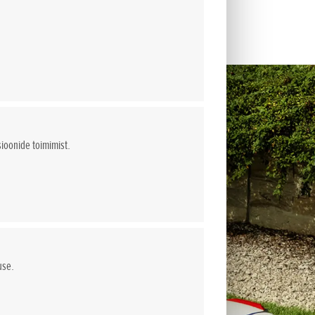
sioonide toimimist.
use.