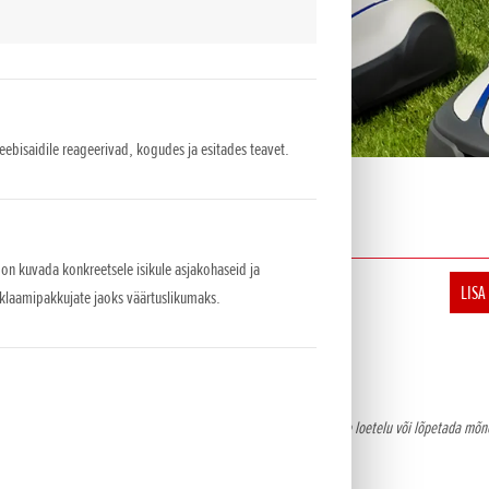
veebisaidile reageerivad, kogudes ja esitades teavet.
Maksumus
EUR sis. km 24%
 on kuvada konkreetsele isikule asjakohaseid ja
1 500
LISA
eklaamipakkujate jaoks väärtuslikumaks.
omuga . NCG Import Baltics OÜ jätab õiguse muuta hindu ja varustuse loetelu või lõpetada m