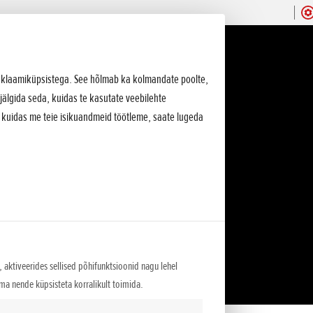
 reklaamiküpsistega. See hõlmab ka kolmandate poolte,
jälgida seda, kuidas te kasutate veebilehte
, kuidas me teie isikuandmeid töötleme, saate lugeda
 aktiveerides sellised põhifunktsioonid nagu lehel
lma nende küpsisteta korralikult toimida.