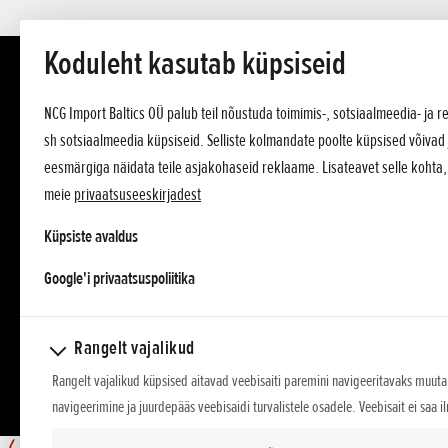
Koduleht kasutab küpsiseid
NCG Import Baltics OÜ palub teil nõustuda toimimis-, sotsiaalmeedia- ja
sh sotsiaalmeedia küpsiseid. Selliste kolmandate poolte küpsised võivad 
eesmärgiga näidata teile asjakohaseid reklaame. Lisateavet selle kohta
meie
privaatsuseeskirjadest
Küpsiste avaldus
opens in a new tab
Google'i privaatsuspoliitika
Rangelt vajalikud
Rangelt vajalikud küpsised aitavad veebisaiti paremini navigeeritavaks muuta,
navigeerimine ja juurdepääs veebisaidi turvalistele osadele. Veebisait ei saa i