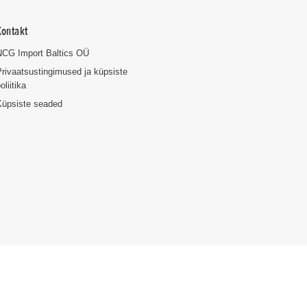
Kontakt
NCG Import Baltics OÜ
rivaatsustingimused ja küpsiste
oliitika
Küpsiste seaded