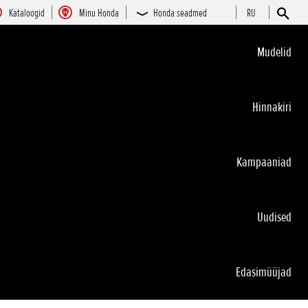
Kataloogid
Minu Honda
Honda seadmed
RU
Mudelid
Hinnakiri
Kampaaniad
Uudised
Edasimüüjad