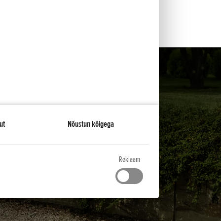
ut
Nõustun kõigega
Reklaam