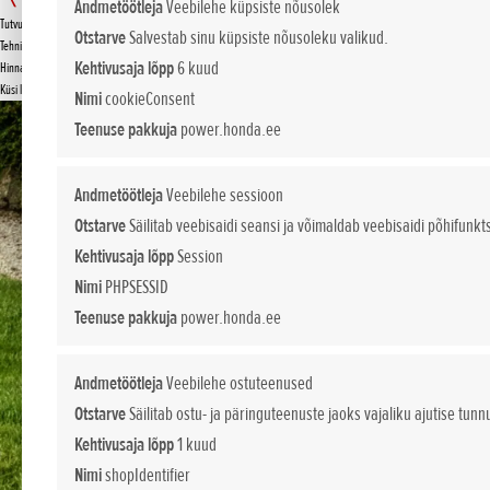
MIIMO 1000
Andmetöötleja
Veebilehe küpsiste nõusolek
Tutvustus
Otstarve
Salvestab sinu küpsiste nõusoleku valikud.
KÜSI PAKKUMIST
Tehnilised andmed
Kehtivusaja lõpp
6 kuud
Hinnakiri
Küsi lisa
Nimi
cookieConsent
Teenuse pakkuja
power.honda.ee
Andmetöötleja
Veebilehe sessioon
Otstarve
Säilitab veebisaidi seansi ja võimaldab veebisaidi põhifunkt
Kehtivusaja lõpp
Session
Nimi
PHPSESSID
Teenuse pakkuja
power.honda.ee
Andmetöötleja
Veebilehe ostuteenused
Otstarve
Säilitab ostu- ja päringuteenuste jaoks vajaliku ajutise tunn
Kehtivusaja lõpp
1 kuud
Nimi
shopIdentifier