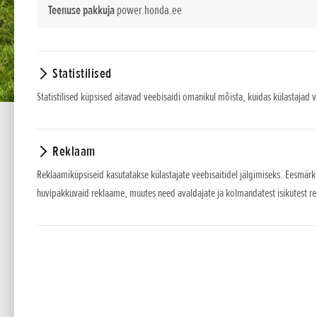
Teenuse pakkuja
power.honda.ee
Statistilised
Statistilised küpsised aitavad veebisaidi omanikul mõista, kuidas külastajad 
MIIMO 1000
Reklaam
Reklaamiküpsiseid kasutatakse külastajate veebisaitidel jälgimiseks. Eesmärk
MIIMO 1000
huvipakkuvaid reklaame, muutes need avaldajate ja kolmandatest isikutest r
*
Soovituslikud jaemüügihinnad.
Esitatud hinnad, põhivarustus ja lisavarustuse valik on teavitava iselo
Hinnad sisaldavad käibemaksu.