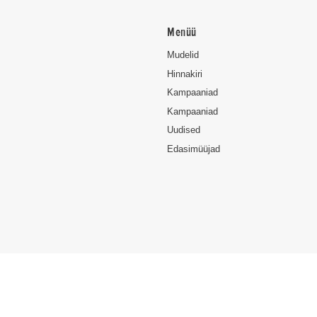
Menüü
Mudelid
Hinnakiri
Kampaaniad
Kampaaniad
Uudised
Edasimüüjad